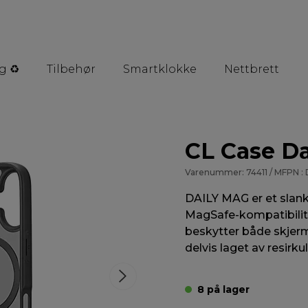
g ♻️
Tilbehør
Smartklokke
Nettbrett
CL Case Da
Varenummer: 74411 / MFPN :
DAILY MAG er et slan
MagSafe-kompatibilit
beskytter både skjer
delvis laget av resirku
8 på lager