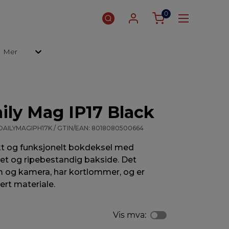
0
Mer
ily Mag IP17 Black
 DAILYMAGIPH17K / GTIN/EAN: 8018080500664
kt og funksjonelt bokdeksel med
et og ripebestandig bakside. Det
m og kamera, har kortlommer, og er
lert materiale.
Vis mva: