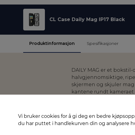
CL Case Daily Mag IP17 Black
Produktinformasjon
Spesifikasjoner
DAILY MAG er et bokstil
halvgjennomsiktige, ripe
skjermen og skjuler mag
kantene rundt kameraet gi
Ripebestandig, hal
Frontklaff med skin
Vi bruker cookies for å gi deg en bedre kjøpsopp
Antibakteriell behan
du har puttet i handlekurven din og analysere 
Kompakt og slankt 
Delvis laget av resir