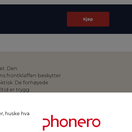
Kjøp
et. Den
s frontklaffen beskytter
ktisk. De forhøyede
tid er trygg.
er, huske hva
st på dekselets overflate