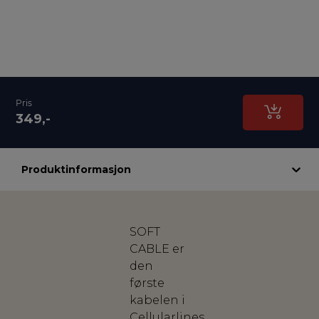
Pris
349,-
Produktinformasjon
SOFT
CABLE er
den
første
kabelen i
Cellularlines