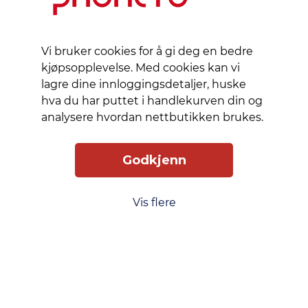
Takket
være
silikonmaterialet
Vi bruker cookies for å gi deg en bedre
er denne
kjøpsopplevelse. Med cookies kan vi
kabelen
lagre dine innloggingsdetaljer, huske
også
hva du har puttet i handlekurven din og
flokefri:
analysere hvordan nettbutikken brukes.
bøy den,
vri den
eller bøy
Godkjenn
den,
kabelen
vil alltid
Vis flere
forbli
flokefri.
Slik får du tilgang
Levering
Service