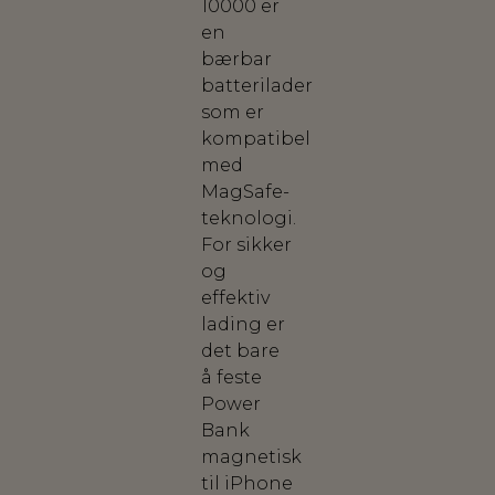
10000 er
en
bærbar
batterilader
som er
kompatibel
med
MagSafe-
teknologi.
For sikker
og
effektiv
lading er
det bare
å feste
Power
Bank
magnetisk
til iPhone