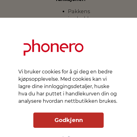
Pakkens
innhold:
bærbar
batterilader,
18W
USB-
C til
USB-
C-
Vi bruker cookies for å gi deg en bedre
kabel,
kjøpsopplevelse. Med cookies kan vi
instruksjoner
lagre dine innloggingsdetaljer, huske
Kapasitet:
hva du har puttet i handlekurven din og
10000mAh
analysere hvordan nettbutikken brukes.
Justert
magnetisk
Godkjenn
kontakt:
takket
være