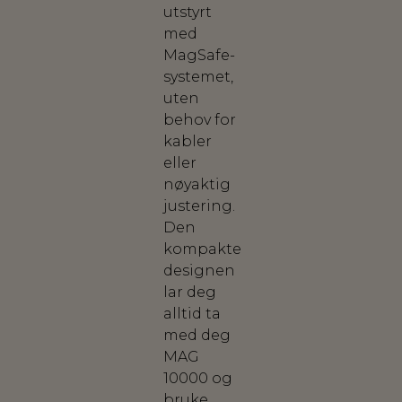
utstyrt
med
MagSafe-
systemet,
uten
behov for
kabler
eller
nøyaktig
justering.
Den
kompakte
designen
lar deg
alltid ta
med deg
MAG
10000 og
bruke