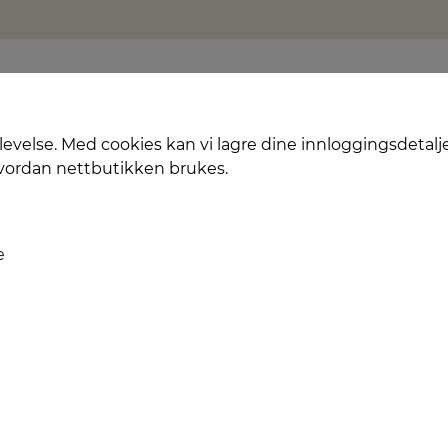
levelse. Med cookies kan vi lagre dine innloggingsdetalj
hvordan nettbutikken brukes.
e
Levering
Service
Smart Mobilkjøp
Personvern
Kontakt oss