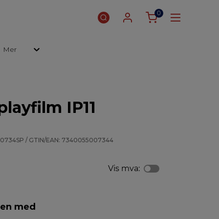
0
Mer
playfilm IP11
: 0734SP / GTIN/EAN: 7340055007344
Vis mva:
men med