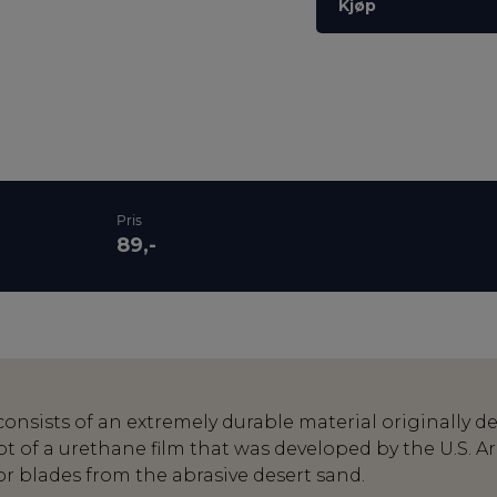
Kjøp
Pris
89,-
nsists of an extremely durable material originally dev
ot of a urethane film that was developed by the U.S. 
or blades from the abrasive desert sand.