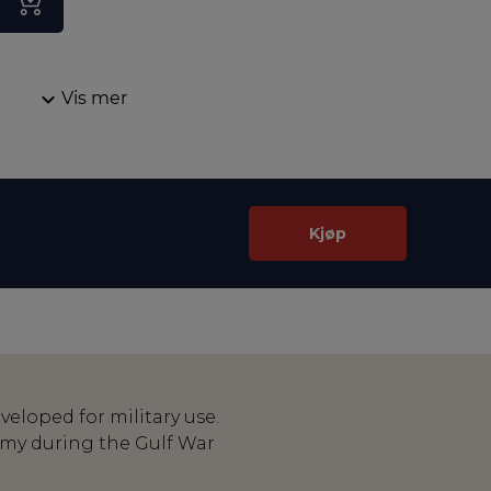
Vis mer
Kjøp
eloped for military use.
Army during the Gulf War