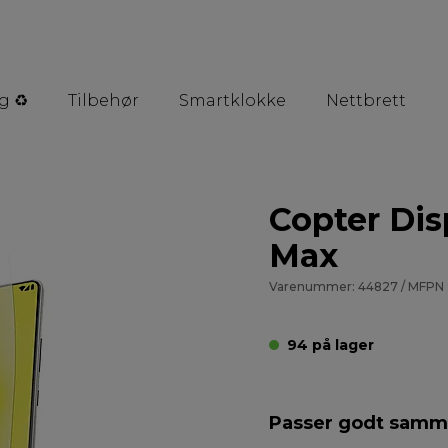
g ♻️
Tilbehør
Smartklokke
Nettbrett
Copter Dis
Max
Varenummer: 44827 / MFPN 
94 på lager
Passer godt sam