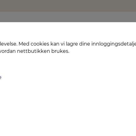
levelse. Med cookies kan vi lagre dine innloggingsdetalj
hvordan nettbutikken brukes.
e
Levering
Service
Smart Mobilkjøp
Personvern
Kontakt oss