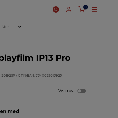
0
Mer
playfilm IP13 Pro
: 20192SP / GTIN/EAN: 7340055013925
Vis mva:
men med