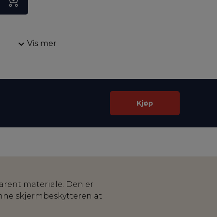
Vis mer
Kjøp
arent materiale. Den er
enne skjermbeskytteren at