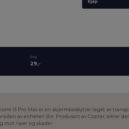
Kjøp
Pris
29,-
hone 13 Pro Max er en skjermbeskytter laget av transp
forsiden av enheten din. Produsert av Copter, sikrer d
gg mot riper og skader.