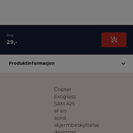
Pris
29,-
Produktinformasjon
Copter
Exoglass
SAM A25
er en
solid
skjermbeskyttelse
designet