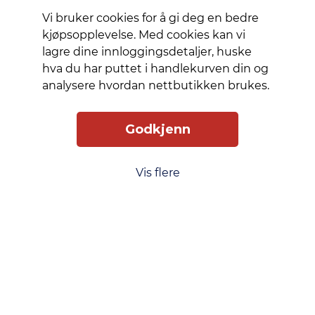
stand,
Vi bruker cookies for å gi deg en bedre
samtidig
kjøpsopplevelse. Med cookies kan vi
som den
lagre dine innloggingsdetaljer, huske
bevarer
hva du har puttet i handlekurven din og
den
analysere hvordan nettbutikken brukes.
naturlige
skjermfølelsen.
Godkjenn
Slik får du tilgang
Levering
Service
Vis flere
Smart Mobilkjøp
Personvern
Kjøpsbetingelser
Kontakt oss
Phonero
Skippergata 23, 4611 Kristiansand