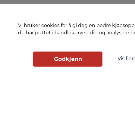
Vi bruker cookies for å gi deg en bedre kjøpsopp
du har puttet i handlekurven din og analysere 
Vis fler
Godkjenn
Slik får du tilgang
Phonero
Skippergata 23, 4611 Kristiansand
phonero.no