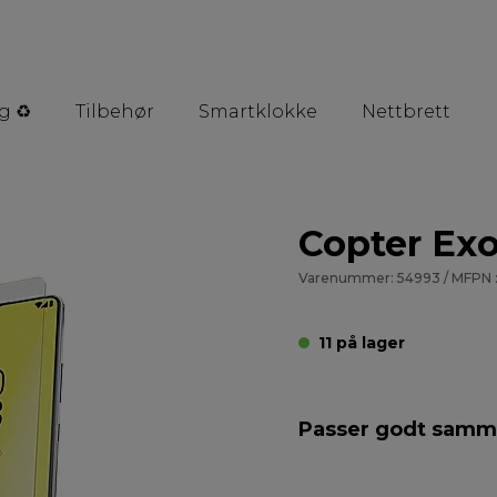
g ♻️
Tilbehør
Smartklokke
Nettbrett
Copter Ex
Varenummer: 54993 / MFPN :
11 på lager
Passer godt sam