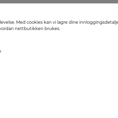
levelse. Med cookies kan vi lagre dine innloggingsdetalj
hvordan nettbutikken brukes.
e
Levering
Service
Smart Mobilkjøp
Personvern
Kontakt oss