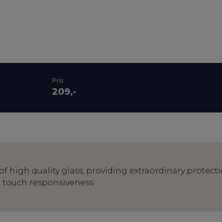
Pris
209,-
f high quality glass, providing extraordinary protect
d touch responsiveness.