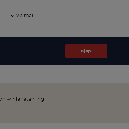
Vis mer
Kjøp
ion while retaining