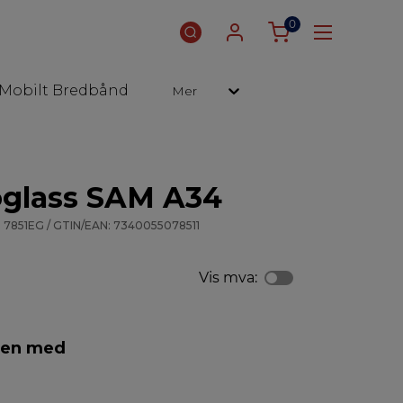
0
Mobilt Bredbånd
Mer
oglass SAM A34
 7851EG / GTIN/EAN: 7340055078511
Vis mva:
men med