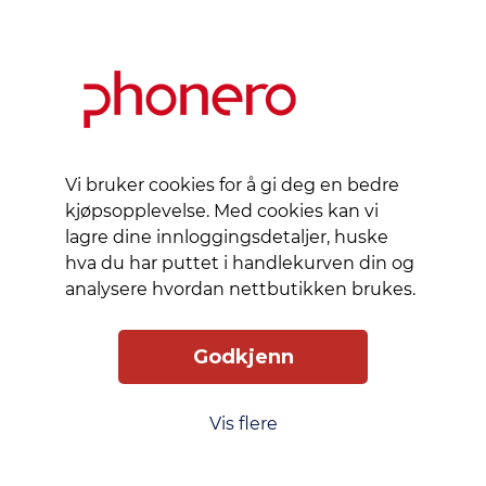
bærekraft,
er dette
det
ultimate
miljøvennlige
prestasjonsdekselet.
Vi bruker cookies for å gi deg en bedre
Konstruert
kjøpsopplevelse. Med cookies kan vi
for
lagre dine innloggingsdetaljer, huske
støtsikring
hva du har puttet i handlekurven din og
opptil 5
analysere hvordan nettbutikken brukes.
meter (16
fot) gir
det
Godkjenn
uovertruffen
holdbarhet
Vis flere
i et slankt
design.
Bærekraftige