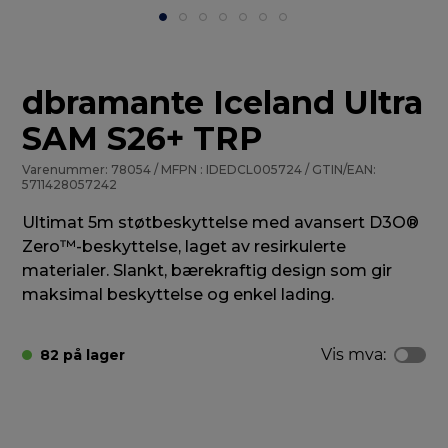
dbramante Iceland Ultra
SAM S26+ TRP
Varenummer: 78054 / MFPN : IDEDCL005724 / GTIN/EAN:
5711428057242
Ultimat 5m støtbeskyttelse med avansert D3O®
Zero™-beskyttelse, laget av resirkulerte
materialer. Slankt, bærekraftig design som gir
maksimal beskyttelse og enkel lading.
Vis mva:
82 på lager