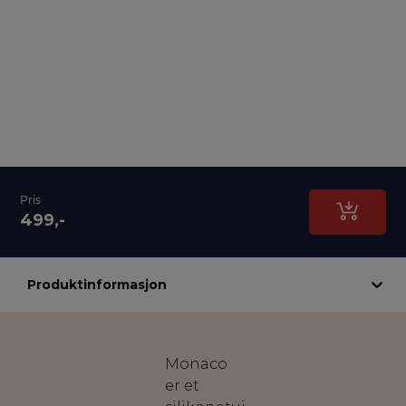
Pris
499,-
Produktinformasjon
Monaco
er et