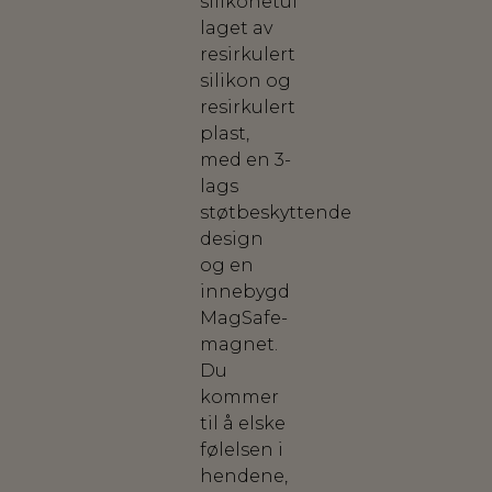
silikonetui
laget av
resirkulert
silikon og
resirkulert
plast,
med en 3-
lags
støtbeskyttende
design
og en
innebygd
MagSafe-
magnet.
Du
kommer
til å elske
følelsen i
hendene,