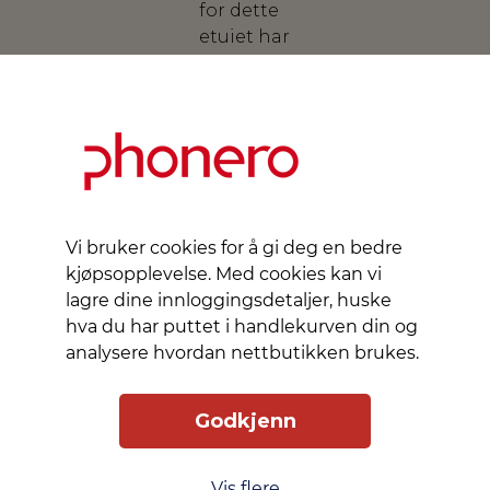
for dette
etuiet har
en
supermyk
og
grepsvennlig
overflate.
Costa
Rica-
etuiet har
Vi bruker cookies for å gi deg en bedre
trykknapper
kjøpsopplevelse. Med cookies kan vi
som er
lagre dine innloggingsdetaljer, huske
lette å
hva du har puttet i handlekurven din og
trykke på,
analysere hvordan nettbutikken brukes.
og
opphøyde
Godkjenn
kanter
som
beskytter
Vis flere