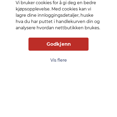
Vi bruker cookies for å gi deg en bedre
når du er
kjøpsopplevelse. Med cookies kan vi
på farten.
lagre dine innloggingsdetaljer, huske
Etuiet
hva du har puttet i handlekurven din og
kan
analysere hvordan nettbutikken brukes.
brettes
sammen
som en
Godkjenn
notatbok
og festes
Vis flere
med en
magnetisk
skinnflik.
Slik får du tilgang
Levering
Service
Smart Mobilkjøp
Personvern
Kjøpsbetingelser