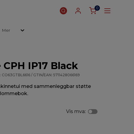
0
Mer
 CPH IP17 Black
 CO63GTBL6616 / GTIN/EAN: 5711428066169
g skinnetui med sammenleggbar støtte
 lommebok.
Vis mva: