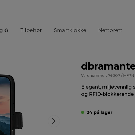
g ♻️
Tilbehør
Smartklokke
Nettbrett
dbramante
Varenummer: 74007 / MFPN :
Elegant, miljøvennli
og RFID-blokkerende
24 på lager