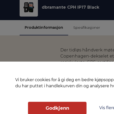
dbramante CPH IP17 Black
Produktinformasjon
Spesifikasjoner
Der tidløs håndverk møte
Copenhagen-dekselet et s
resirkulerte, GRS-sertifi
Utformet for allsidighe
beskyttelse for å sikre l
Vi bruker cookies for å gi deg en bedre kjøpsopp
miljøbevisst design – pe
du har puttet i handlekurven din og analysere 
Vis fler
Godkjenn
Slik får du tilgang