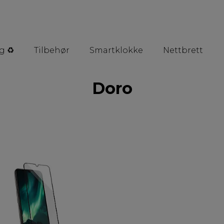
g ♻️
Tilbehør
Smartklokke
Nettbrett
Doro