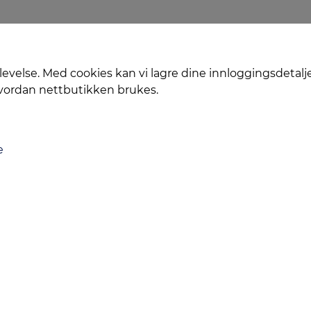
levelse. Med cookies kan vi lagre dine innloggingsdetalj
hvordan nettbutikken brukes.
e
Levering
Service
Smart Mobilkjøp
Personvern
Kontakt oss