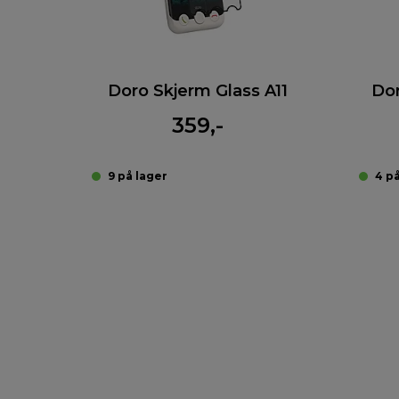
Doro Skjerm Glass A11
Dor
359,-
9 på lager
4 p