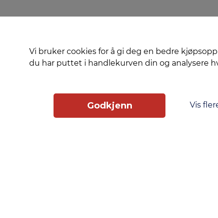
Vi bruker cookies for å gi deg en bedre kjøpsopp
du har puttet i handlekurven din og analysere 
Vis fler
Godkjenn
Slik får du tilgang
Phonero
Skippergata 23, 4611 Kristiansand
phonero.no