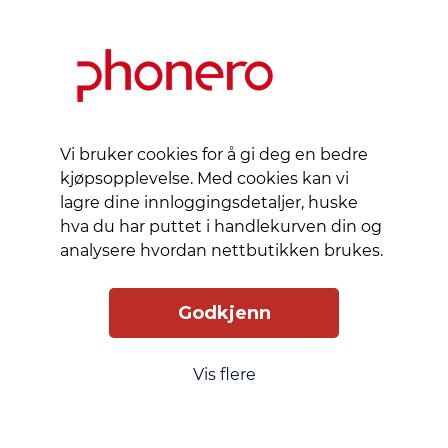
sinklegering.
Det
støtter
trådløs
lading og
har
Vi bruker cookies for å gi deg en bedre
hevede
kjøpsopplevelse. Med cookies kan vi
kanter
lagre dine innloggingsdetaljer, huske
for
hva du har puttet i handlekurven din og
sikkerhet.
analysere hvordan nettbutikken brukes.
Med et
mikrofiberfôr
bestående
Godkjenn
av 51 %
resirkulert
Vis flere
polyester
tilbyr det
komfort