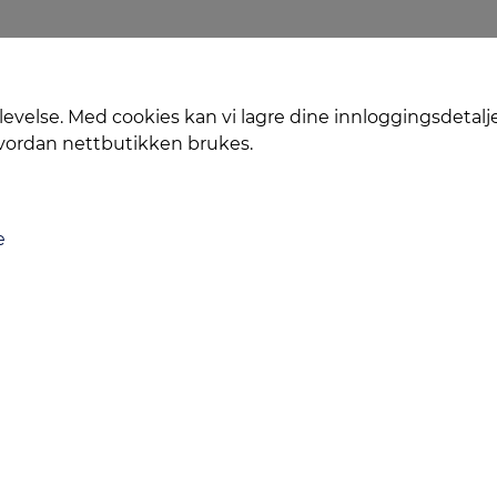
levelse. Med cookies kan vi lagre dine innloggingsdetalj
hvordan nettbutikken brukes.
e
Levering
Service
Smart Mobilkjøp
Personvern
Kontakt oss