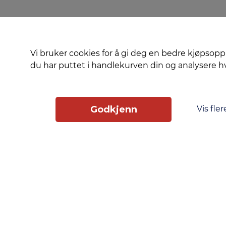
Vi bruker cookies for å gi deg en bedre kjøpsopp
du har puttet i handlekurven din og analysere 
Vis fler
Godkjenn
Slik får du tilgang
Phonero
Skippergata 23, 4611 Kristiansand
phonero.no