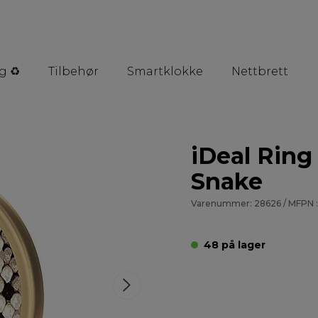
g ♻️
Tilbehør
Smartklokke
Nettbrett
iDeal Ring
Snake
Varenummer: 28626 / MFPN :
48 på lager