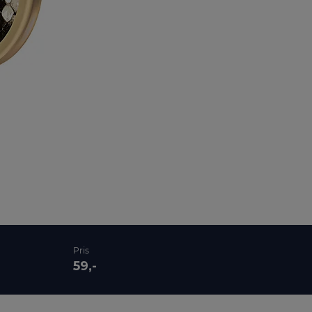
Pris
59,-