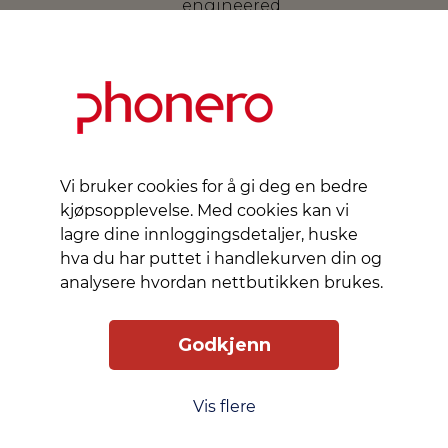
engineered
with
precision
optics,
reducing
Slik får du tilgang
Levering
Service
Vi bruker cookies for å gi deg en bedre
kjøpsopplevelse. Med cookies kan vi
Smart Mobilkjøp
Personvern
lagre dine innloggingsdetaljer, huske
Kjøpsbetingelser
hva du har puttet i handlekurven din og
analysere hvordan nettbutikken brukes.
Kontakt oss
Godkjenn
Phonero
Skippergata 23, 4611 Kristiansand
phonero.no
Vis flere