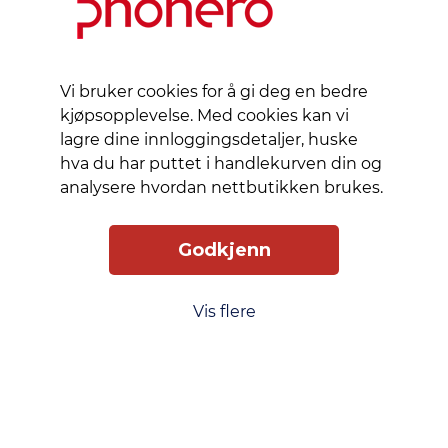
forpakning,
for å
spare
plass og
Vi bruker cookies for å gi deg en bedre
miljø.
kjøpsopplevelse. Med cookies kan vi
lagre dine innloggingsdetaljer, huske
Glassene
hva du har puttet i handlekurven din og
varmes
analysere hvordan nettbutikken brukes.
opp i en
ovn i flere
timer og
Godkjenn
avkjøles
deretter
raskt for å
Vis flere
danne en
steinhard
overflate.
Det gir
god