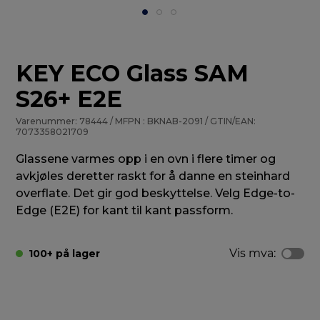
KEY ECO Glass SAM
S26+ E2E
Varenummer: 78444 / MFPN : BKNAB-2091 / GTIN/EAN:
7073358021709
Glassene varmes opp i en ovn i flere timer og
avkjøles deretter raskt for å danne en steinhard
overflate. Det gir god beskyttelse. Velg Edge-to-
Edge (E2E) for kant til kant passform.
Vis mva:
100+ på lager