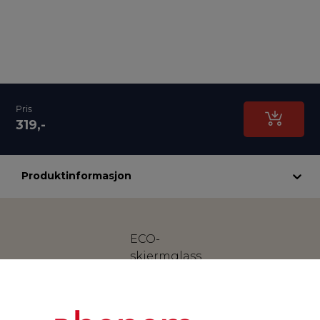
Pris
319,-
Produktinformasjon
ECO-
skjermglass
kommer i
en enkel
miljøvennlig