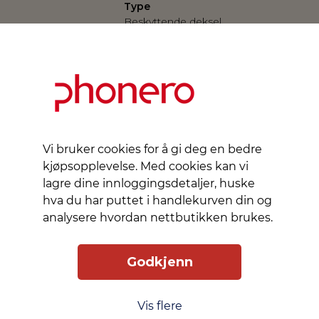
Type
Beskyttende deksel
Farge
Generelt
Svart
Kledningsmateriale
Stoff
Vi bruker cookies for å gi deg en bedre
Materiale
kjøpsopplevelse. Med cookies kan vi
Kunstlær
lagre dine innloggingsdetaljer, huske
hva du har puttet i handlekurven din og
analysere hvordan nettbutikken brukes.
Designet for
Informasjon om
Apple iPhone 14 Plus (6.7 tommer)
kompatibilitet
Godkjenn
Vis flere
Slik får du tilgang
Levering
Service