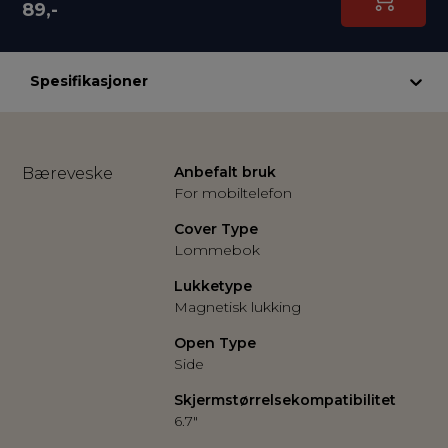
89,-
Spesifikasjoner
Anbefalt bruk
Bæreveske
For mobiltelefon
Cover Type
Lommebok
Lukketype
Magnetisk lukking
Open Type
Side
Skjermstørrelsekompatibilitet
6.7"