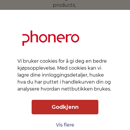
products,
designed
for your
lifestyle.
This is
the
Vi bruker cookies for å gi deg en bedre
Slik får du tilgang
Levering
Service
kjøpsopplevelse. Med cookies kan vi
Smart Mobilkjøp
Personvern
lagre dine innloggingsdetaljer, huske
Kjøpsbetingelser
hva du har puttet i handlekurven din og
analysere hvordan nettbutikken brukes.
Kontakt oss
Godkjenn
Phonero
Skippergata 23, 4611 Kristiansand
Vis flere
phonero.no