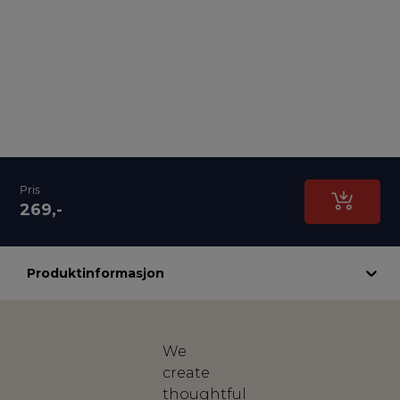
Pris
269,-
Produktinformasjon
We
create
thoughtful