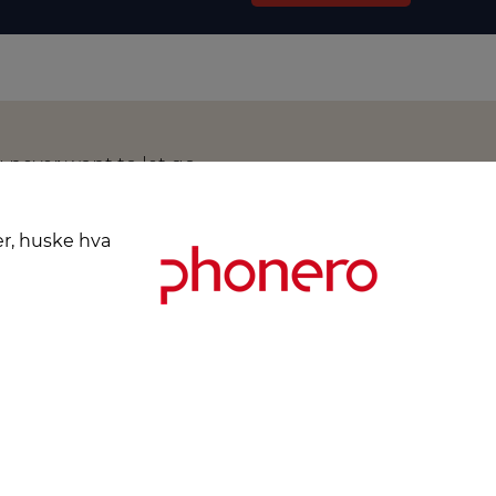
u never want to let go.
 in other words, your
er, huske hva
Kjøpsbetingelser