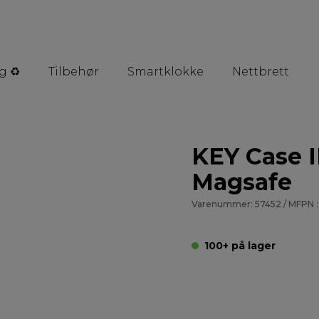
g ♻️
Tilbehør
Smartklokke
Nettbrett
KEY Case I
Magsafe
Varenummer: 57452 / MFPN :
100+ på lager