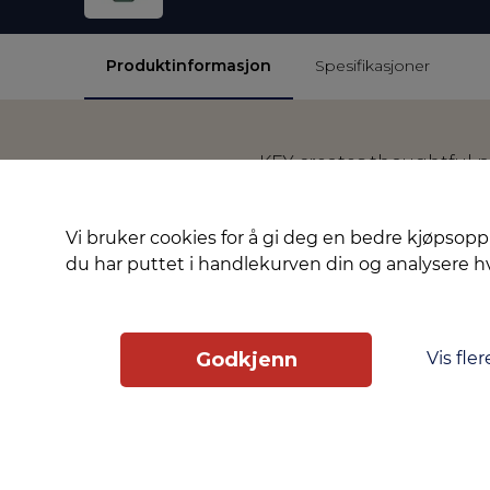
Produktinformasjon
Spesifikasjoner
KEY creates thoughtful pro
Crafted with astonishing
phone’s new best friend.
Vi bruker cookies for å gi deg en bedre kjøpsopp
du har puttet i handlekurven din og analysere 
Vis fler
Godkjenn
Slik får du tilgang