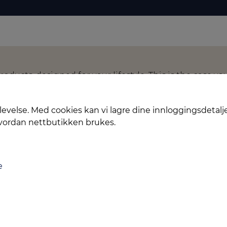
ducts, designed for your lifestyle. This is the case yo
 soft coating technology and hybrid protective molds,
levelse. Med cookies kan vi lagre dine innloggingsdetalj
hvordan nettbutikken brukes.
e
Levering
Service
Smart Mobilkjøp
Personvern
Kontakt oss