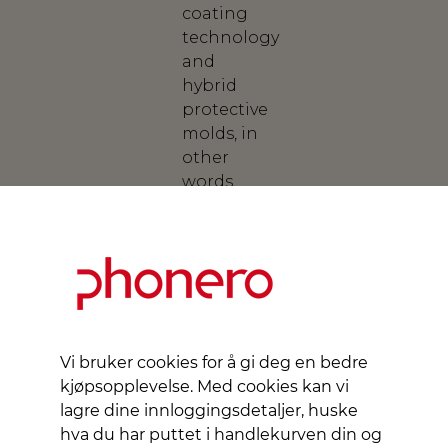
coating
technology
and
hybrid
protective
molds, in
other
words,
your
phone’s
new best
friend.
Our
original
series
Vi bruker cookies for å gi deg en bedre
comes
kjøpsopplevelse. Med cookies kan vi
several
lagre dine innloggingsdetaljer, huske
colors
hva du har puttet i handlekurven din og
with 3-4