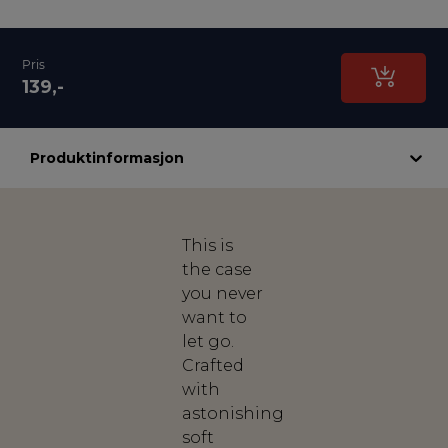
Pris
139,-
Produktinformasjon
This is
the case
you never
want to
let go.
Crafted
with
astonishing
soft