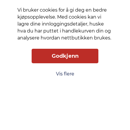
kanter
med
Vi bruker cookies for å gi deg en bedre
teksturert
kjøpsopplevelse. Med cookies kan vi
grep
lagre dine innloggingsdetaljer, huske
for
hva du har puttet i handlekurven din og
sikker
analysere hvordan nettbutikken brukes.
håndtering.
Gripevennlig
Godkjenn
overflate:
Teksturerte
sider
Vis flere
forbedrer
grep
og
komfort,
og
reduserer
risikoen
for