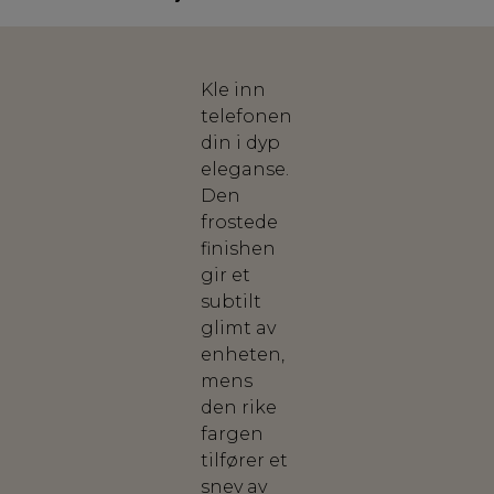
Kle inn
telefonen
din i dyp
eleganse.
Den
frostede
finishen
gir et
subtilt
glimt av
enheten,
mens
den rike
fargen
tilfører et
snev av