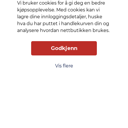
Vi bruker cookies for å gi deg en bedre
transparent
kjøpsopplevelse. Med cookies kan vi
case
lagre dine innloggingsdetaljer, huske
allows
hva du har puttet i handlekurven din og
you to
analysere hvordan nettbutikken brukes.
showcase
your
phone’s
Godkjenn
design
while
Vis flere
keeping
it
protected.
Slik får du tilgang
Levering
Service
Smart Mobilkjøp
Personvern
Kjøpsbetingelser