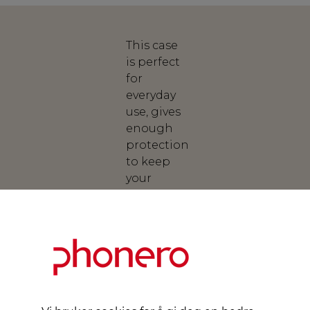
This case
is perfect
for
everyday
use, gives
enough
protection
to keep
your
mind at
peace,
slim
enough
to forget
that you
have a