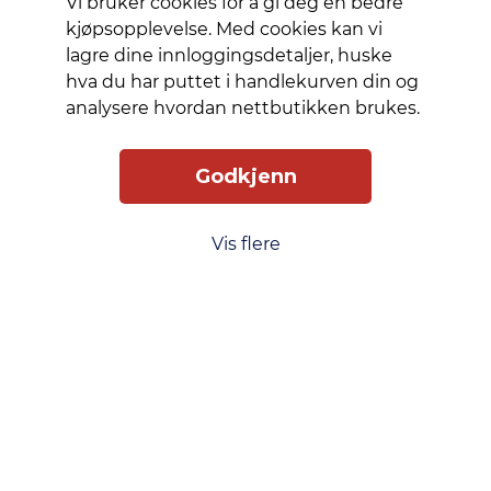
case on
Vi bruker cookies for å gi deg en bedre
your
kjøpsopplevelse. Med cookies kan vi
phone.
lagre dine innloggingsdetaljer, huske
hva du har puttet i handlekurven din og
analysere hvordan nettbutikken brukes.
Slik får du tilgang
Levering
Service
Smart Mobilkjøp
Personvern
Godkjenn
Kjøpsbetingelser
Vis flere
Kontakt oss
Phonero
Skippergata 23, 4611 Kristiansand
phonero.no