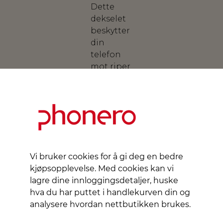
Dette
dekselet
beskytter
din
telefon
mot riper
og støt,
samtidig
som det
gir et
godt
grep.
Produsert
Vi bruker cookies for å gi deg en bedre
av KEY, er
kjøpsopplevelse. Med cookies kan vi
dette
lagre dine innloggingsdetaljer, huske
dekselet
hva du har puttet i handlekurven din og
designet
analysere hvordan nettbutikken brukes.
for å
passe