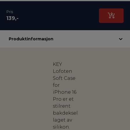
Pris
139,-
Produktinformasjon
KEY
Lofoten
Soft Case
for
iPhone 16
Pro er et
stilrent
bakdeksel
laget av
silikon.