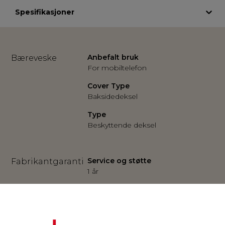
Spesifikasjoner
Anbefalt bruk
Bæreveske
For mobiltelefon
Cover Type
Baksidedeksel
Type
Beskyttende deksel
Service og støtte
Fabrikantgaranti
1 år
Farge
Generelt
Blank