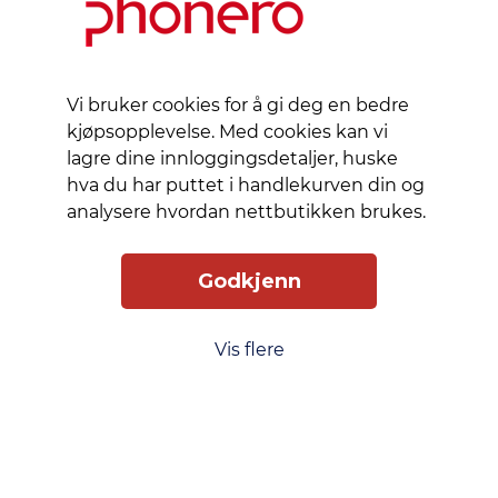
Materiale
Termoplast-polyuretan (TPU)
Vi bruker cookies for å gi deg en bedre
Designet for
Informasjon om
kjøpsopplevelse. Med cookies kan vi
Apple iPhone 5, 5s, SE, SE (2nd
kompatibilitet
lagre dine innloggingsdetaljer, huske
generation), SE (3rd generation)
hva du har puttet i handlekurven din og
analysere hvordan nettbutikken brukes.
Godkjenn
Slik får du tilgang
Levering
Service
Smart Mobilkjøp
Personvern
Vis flere
Kjøpsbetingelser
Kontakt oss
Phonero