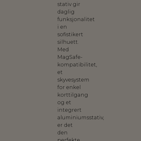
stativ gir
daglig
funksjonalitet
i en
sofistikert
silhuett.
Med
MagSafe-
kompatibilitet,
et
skyvesystem
for enkel
korttilgang
og et
integrert
aluminiumsstativ,
er det
den
perfekte