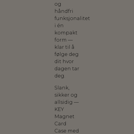
og
håndfri
funksjonalitet
i én
kompakt
form —
klar til å
følge deg
dit hvor
dagen tar
deg.
Slank,
sikker og
allsidig —
KEY
Magnet
Card
Case med