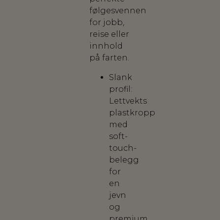
følgesvennen
for jobb,
reise eller
innhold
på farten.
Slank
profil:
Lettvekts
plastkropp
med
soft-
touch-
belegg
for
en
jevn
og
premium