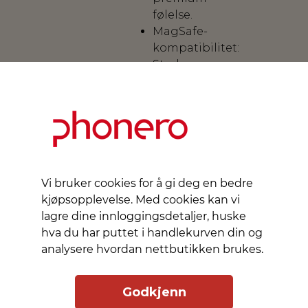
følelse.
MagSafe-
kompatibilitet:
Sterk
bakre
magnet
sikrer
pålitelig
feste
til
MagSafe-
Vi bruker cookies for å gi deg en bedre
enheter.
kjøpsopplevelse. Med cookies kan vi
Kortoppbevaring:
lagre dine innloggingsdetaljer, huske
Plass
hva du har puttet i handlekurven din og
til
analysere hvordan nettbutikken brukes.
opptil
2
Godkjenn
kredittkort