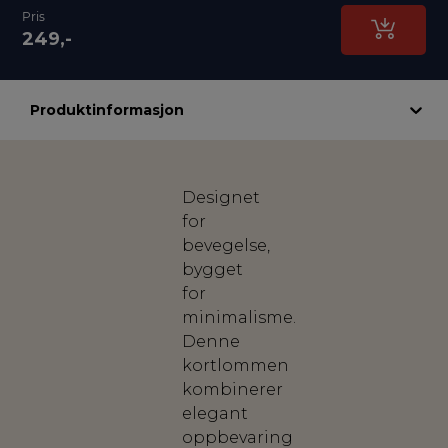
Pris
249,-
Produktinformasjon
Designet
for
bevegelse,
bygget
for
minimalisme.
Denne
kortlommen
kombinerer
elegant
oppbevaring