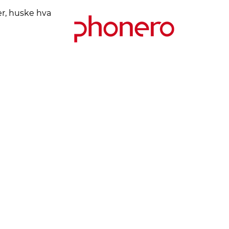
er, huske hva
ulert glass, sertifisert
ebestandighet.
al bildeklarhet.
Kjøpsbetingelser