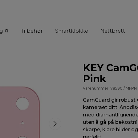
g ♻️
Tilbehør
Smartklokke
Nettbrett
KEY CamGu
Pink
Varenummer: 78590 / MFPN 
CamGuard gir robust o
kameraet ditt. Anodis
med diamantlignende 
uten å gå på bekostnin
skarpe, klare bilder 
perfekt.