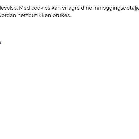
levelse. Med cookies kan vi lagre dine innloggingsdetalj
ialer:
Dobbelt herdet kameraglass laget med 60 % resirk
hvordan nettbutikken brukes.
Standard (GRS).
rt diamantlignende karbonbelegg for overlegen rip
eksbelegg (AR) for maksimal lysgjennomgang og optim
esisjonsstøpt eksklusivt for iPhone 17 Pro.
e
Levering
Service
Smart Mobilkjøp
Personvern
Kontakt oss