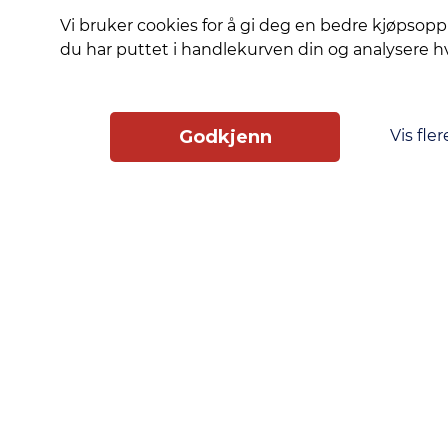
telefonens farge.
Vi bruker cookies for å gi deg en bedre kjøpsopp
Miljøvennlige mater
du har puttet i handlekurven din og analysere 
av Global Recycling 
DLC-belegg:
Avanse
AR-belegg:
Antirefl
Perfekt passform:
Pr
Vis fler
Godkjenn
Slik får du tilgang
Phonero
Skippergata 23, 4611 Kristiansand
phonero.no