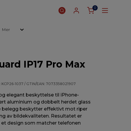
0
Mer
ard IP17 Pro Max
: KCP26-1037 / GTIN/EAN: 7073358021907
g elegant beskyttelse til iPhone-
ert aluminium og dobbelt herdet glass
belegg beskytter effektivt mot riper
g av bildekvaliteten. Resultatet er
og et design som matcher telefonen