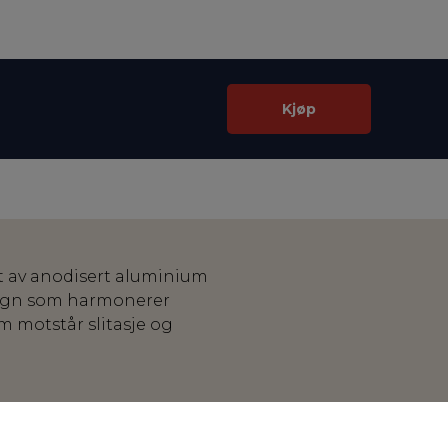
Kjøp
t av anodisert aluminium
esign som harmonerer
m motstår slitasje og
 finish, presist tilpasset