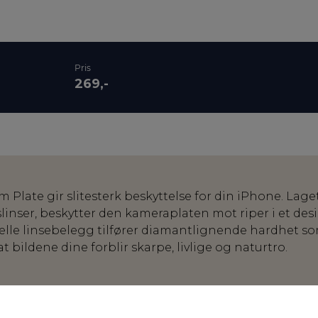
Pris
269,-
late gir slitesterk beskyttelse for din iPhone. Lage
linser, beskytter den kameraplaten mot riper i et d
elle linsebelegg tilfører diamantlignende hardhet so
at bildene dine forblir skarpe, livlige og naturtro.
isert aluminium:
0,8 mm tykk med en hard og slitesterk