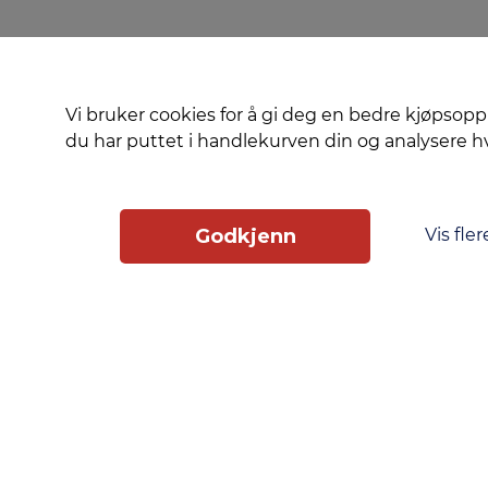
Vi bruker cookies for å gi deg en bedre kjøpsopp
du har puttet i handlekurven din og analysere 
Vis fler
Godkjenn
Slik får du tilgang
Phonero
Skippergata 23, 4611 Kristiansand
phonero.no