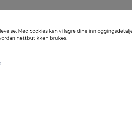
levelse. Med cookies kan vi lagre dine innloggingsdetalj
hvordan nettbutikken brukes.
e
Levering
Service
Smart Mobilkjøp
Personvern
Kontakt oss