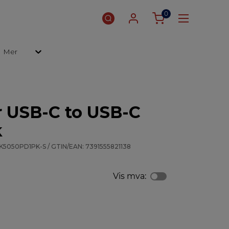
0
Mer
 USB-C to USB-C
k
 K5050PD1PK-S / GTIN/EAN: 7391555821138
Vis mva: