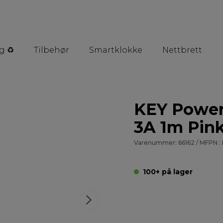
g ♻️
Tilbehør
Smartklokke
Nettbrett
KEY Power
3A 1m Pin
Varenummer: 66162 / MFPN :
100+ på lager