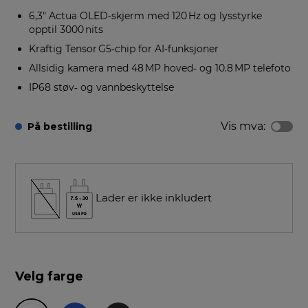
6,3″ Actua OLED‑skjerm med 120 Hz og lysstyrke
opptil 3000 nits
Kraftig Tensor G5‑chip for AI‑funksjoner
Allsidig kamera med 48 MP hoved‑ og 10.8 MP telefoto
IP68 støv‑ og vannbeskyttelse
Vis mva:
På bestilling
Lader er ikke inkludert
Velg farge