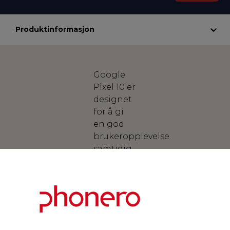
Produktinformasjon
Google
Pixel 10 er
designet
for å gi
en god
brukeropplevelse
samtidig
som den
leverer
kraftig
ytelse.
Med et
elegant