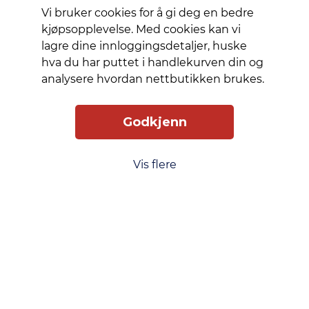
design
Vi bruker cookies for å gi deg en bedre
med en
kjøpsopplevelse. Med cookies kan vi
6,3-
lagre dine innloggingsdetaljer, huske
tommers
hva du har puttet i handlekurven din og
OLED-
analysere hvordan nettbutikken brukes.
skjerm
kan
Godkjenn
brukerne
nyte
levende
Vis flere
farger og
skarpe
bilder
med en
oppløsning
på 2424 x
1080
piksler.
Enheten