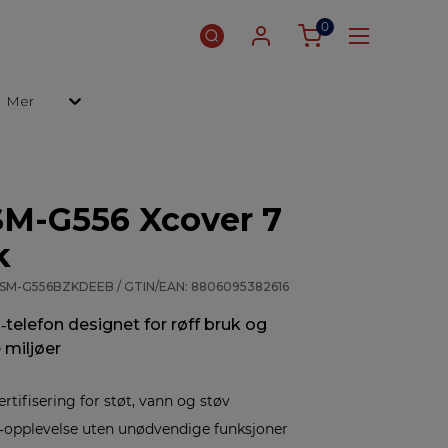
0
Mer
M-G556 Xcover 7
k
: SM-G556BZKDEEB / GTIN/EAN: 8806095382616
telefon designet for røff bruk og
 miljøer
rtifisering for støt, vann og støv
d‑opplevelse uten unødvendige funksjoner