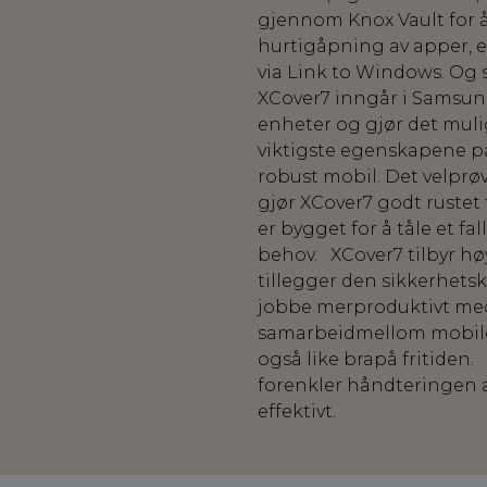
gjennom Knox Vault for 
hurtigåpning av apper, 
via Link to Windows. Og s
XCover7 inngår i Samsung
enheter og gjør det mulig
viktigste egenskapene p
robust mobil. Det velprøv
gjør XCover7 godt rustet
er bygget for å tåle et f
behov. XCover7 tilbyr hø
tillegger den sikkerhetsk
jobbe merproduktivt med
samarbeidmellom mobilen
også like brapå fritiden
forenkler håndteringen 
effektivt.