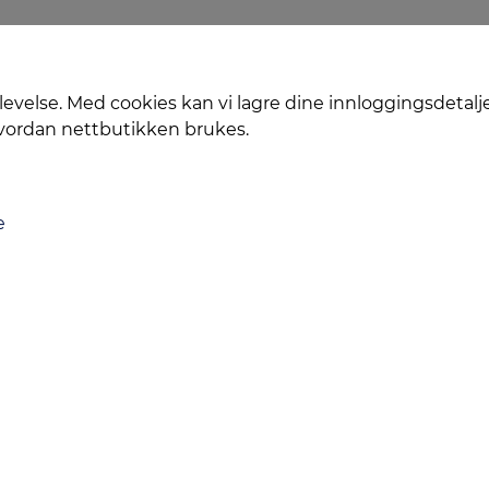
levelse. Med cookies kan vi lagre dine innloggingsdetalj
hvordan nettbutikken brukes.
e
Levering
Service
Smart Mobilkjøp
Personvern