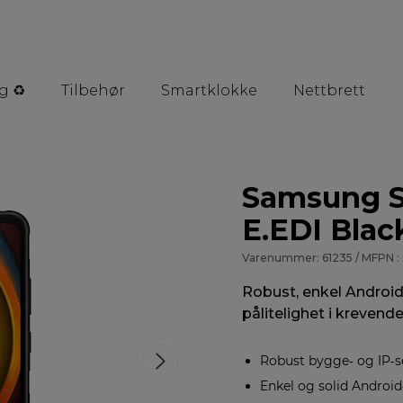
g ♻️
Tilbehør
Smartklokke
Nettbrett
Samsung S
E.EDI Blac
Varenummer: 61235 / MFPN 
Robust, enkel Android‑
pålitelighet i krevende
Robust bygge‑ og IP‑se
Enkel og solid Androi