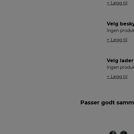
+ Legg til
Velg besky
Ingen produk
+ Legg til
Velg lader
Ingen produk
+ Legg til
Passer godt sam