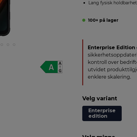
Lang fysisk holdbarhet
100+ på lager
Enterprise Edition
sikkerhetsoppdaterin
kontroll over bedrift
utvidet produkttilg
enklere skalering.
Velg variant
Enterprise
edition