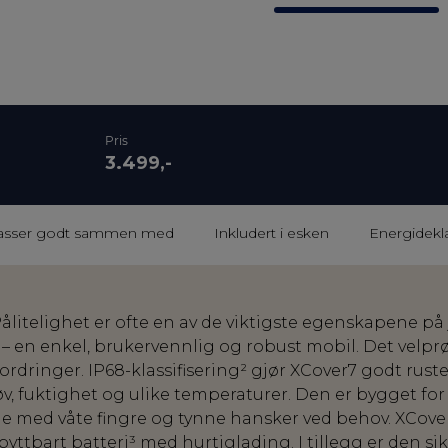
Pris
3.499,-
asser godt sammen med
Inkludert i esken
Energidekl
litelighet er ofte en av de viktigste egenskapene på 
 en enkel, brukervennlig og robust mobil. Det velpr
fordringer. IP68-klassifisering² gjør XCover7 godt rust
, fuktighet og ulike temperaturer. Den er bygget for å t
 med våte fingre og tynne hansker ved behov. XCover
yttbart batteri³ med hurtiglading. I tillegg er den sik