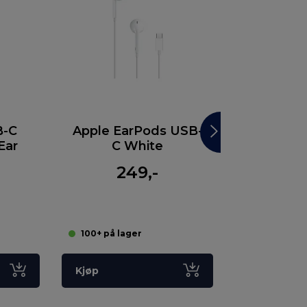
B-C
Apple EarPods USB-
Samsun
Ear
C White
EarPhon
Wh
249,-
39
100+ på lager
100+ på lag
Kjøp
Kjøp