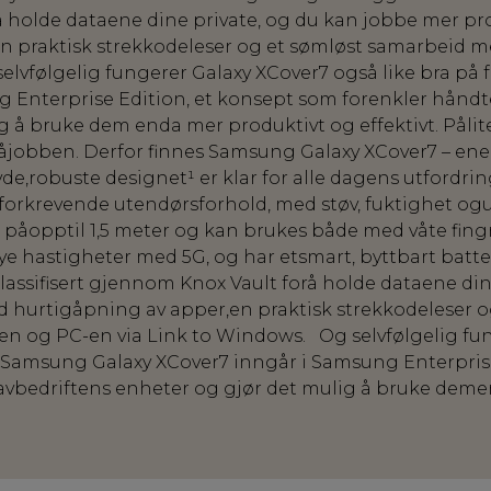
å holde dataene dine private, og du kan jobbe mer p
en praktisk strekkodeleser og et sømløst samarbeid
elvfølgelig fungerer Galaxy XCover7 også like bra på 
 Enterprise Edition, et konsept som forenkler håndt
 å bruke dem enda mer produktivt og effektivt. Pålite
åjobben. Derfor finnes Samsung Galaxy XCover7 – ene
de,robuste designet¹ er klar for alle dagens utfordring
 forkrevende utendørsforhold, med støv, fuktighet og
all påopptil 1,5 meter og kan brukes både med våte fi
ye hastigheter med 5G, og har etsmart, byttbart batte
lassifisert gjennom Knox Vault forå holde dataene din
 hurtigåpning av apper,en praktisk strekkodeleser o
 og PC-en via Link to Windows. Og selvfølgelig fun
. Samsung Galaxy XCover7 inngår i Samsung Enterpris
avbedriftens enheter og gjør det mulig å bruke dem