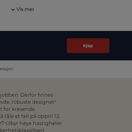
Vis mer
Kjøp
arasjon
jobben. Derfor finnes
øvde, robuste designet¹
et for krevende
åle et fall på opptil 1,5
7 tilbyr høye hastigheter
kerhetsklassifisert