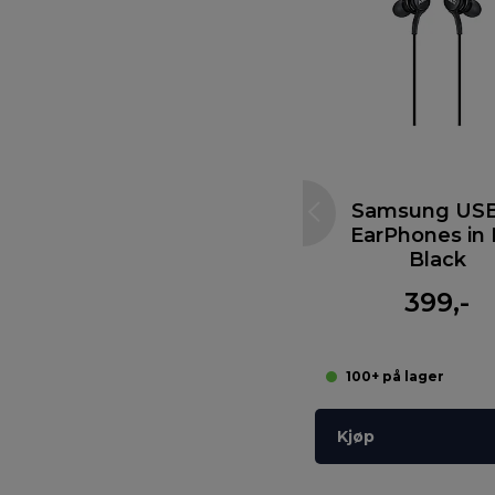
Samsung US
EarPhones in 
Black
399,-
100+ på lager
Kjøp