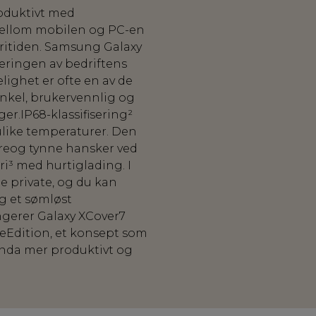
roduktivt med
 mellom mobilen og PC-en
fritiden. Samsung Galaxy
eringen av bedriftens
lighet er ofte en av de
nkel, brukervennlig og
er.IP68-klassifisering²
ulike temperaturer. Den
ngreog tynne hansker ved
ri³ med hurtiglading. I
e private, og du kan
g et sømløst
gerer Galaxy XCover7
eEdition, et konsept som
enda mer produktivt og