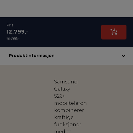
Pris
12.799,-
13.799,-
Produktinformasjon
Samsung
Galaxy
S26+
mobiltelefon
kombinerer
kraftige
funksjoner
med et