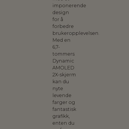
imponerende
design
for å
forbedre
brukeropplevelsen.
Med en
6,7-
tommers
Dynamic
AMOLED
2X-skjerm
kan du
nyte
levende
farger og
fantastisk
grafikk,
enten du