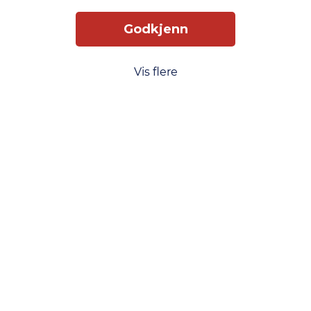
Godkjenn
Vis flere
Slik får du tilgang
Levering
Service
Smart Mobilkjøp
Personvern
Kjøpsbetingelser
Kontakt oss
Phonero
Skippergata 23, 4611 Kristiansand
phonero.no