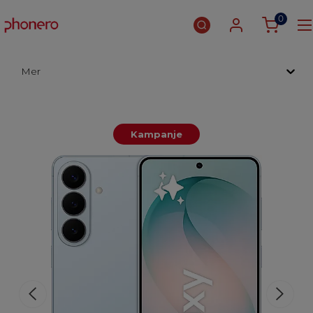
0
Mer
Kampanje