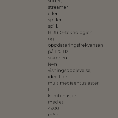
surfer,
streamer
eller
spiller
spill.
HDR10±teknologien
og
oppdateringsfrekvensen
på 120 Hz
sikrer en
jevn
visningsopplevelse,
ideell for
multimediaentusiaster.
I
kombinasjon
med et
4900
mAh-