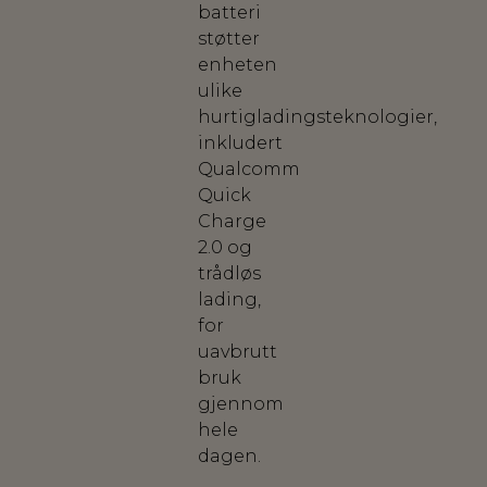
batteri
støtter
enheten
ulike
hurtigladingsteknologier,
inkludert
Qualcomm
Quick
Charge
2.0 og
trådløs
lading,
for
uavbrutt
bruk
gjennom
hele
dagen.