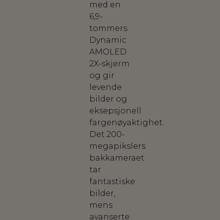
med en
6,9-
tommers
Dynamic
AMOLED
2X-skjerm
og gir
levende
bilder og
eksepsjonell
fargenøyaktighet.
Det 200-
megapikslers
bakkameraet
tar
fantastiske
bilder,
mens
avanserte