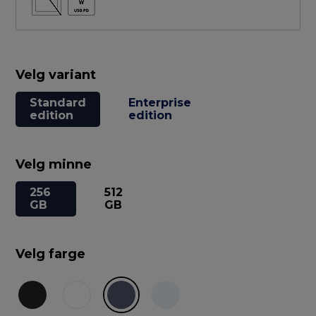
Velg variant
Standard
Enterprise
edition
edition
Velg minne
256
512
GB
GB
Velg farge