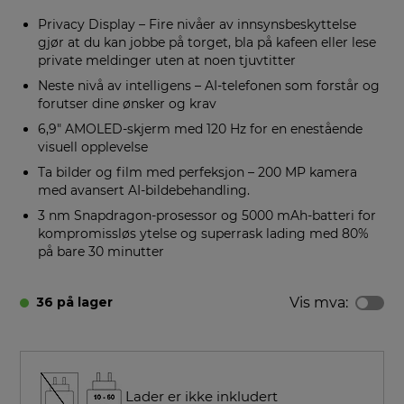
Privacy Display – Fire nivåer av innsynsbeskyttelse
gjør at du kan jobbe på torget, bla på kafeen eller lese
private meldinger uten at noen tjuvtitter
Neste nivå av intelligens – AI-telefonen som forstår og
forutser dine ønsker og krav
6,9" AMOLED-skjerm med 120 Hz for en enestående
visuell opplevelse
Ta bilder og film med perfeksjon – 200 MP kamera
med avansert AI-bildebehandling.
3 nm Snapdragon-prosessor og 5000 mAh-batteri for
kompromissløs ytelse og superrask lading med 80%
på bare 30 minutter
Vis mva:
36 på lager
Lader er ikke inkludert