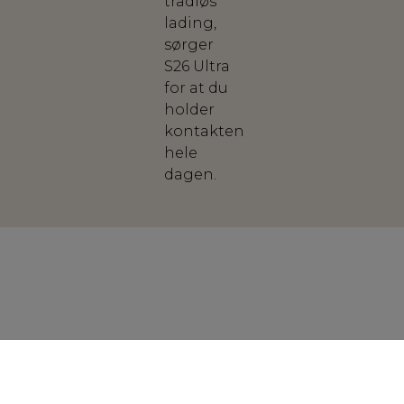
trådløs
lading,
sørger
S26 Ultra
for at du
holder
kontakten
hele
dagen.