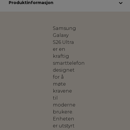
Produktinformasjon
Samsung
Galaxy
S26 Ultra
er en
kraftig
smarttelefon
designet
for å
møte
kravene
til
moderne
brukere.
Enheten
er utstyrt