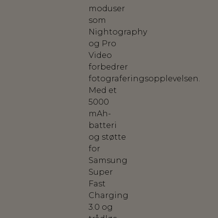
moduser
som
Nightography
og Pro
Video
forbedrer
fotograferingsopplevelsen.
Med et
5000
mAh-
batteri
og støtte
for
Samsung
Super
Fast
Charging
3.0 og