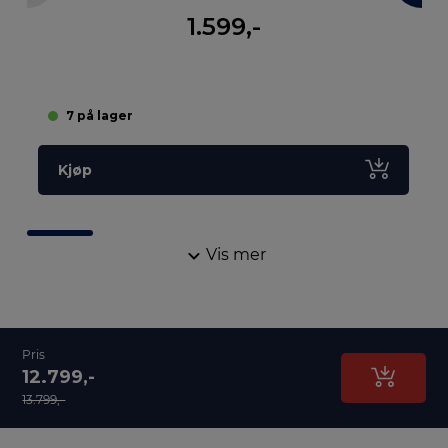
1.599,-
7 på lager
Kjøp
Vis mer
Pris
12.799,-
13.799,-