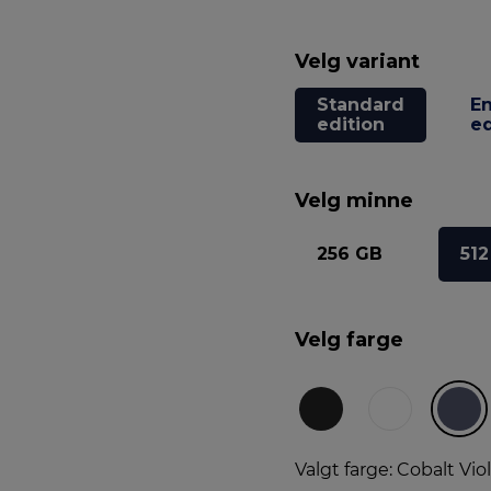
Velg variant
Standard
En
edition
ed
Velg minne
256 GB
51
Velg farge
Valgt farge: Cobalt Vio