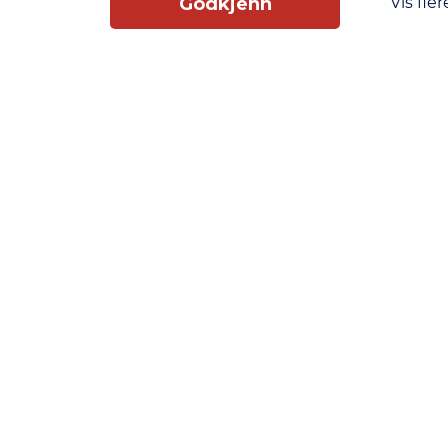
Vis fler
Godkjenn
Slik får du tilgang
Phonero
Skippergata 23, 4611 Kristiansand
phonero.no