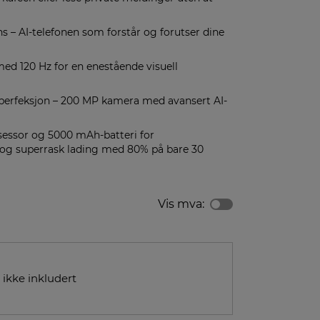
ns – AI-telefonen som forstår og forutser dine
d 120 Hz for en enestående visuell
 perfeksjon – 200 MP kamera med avansert AI-
essor og 5000 mAh-batteri for
og superrask lading med 80% på bare 30
Vis mva:
 ikke inkludert