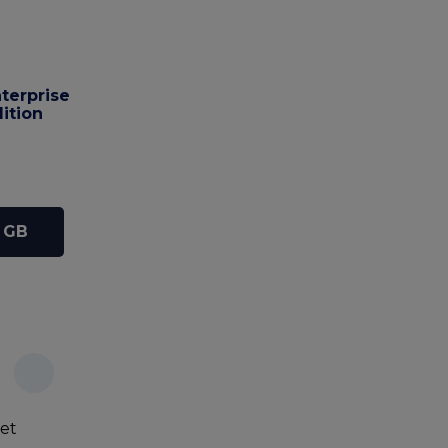
terprise
ition
2 GB
let