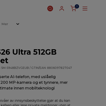
0
Mer
26 Ultra 512GB
let
 : SM-S948BZVGEUB / GTIN/EAN: 8806097827047
rte AI-telefon, med uslåelig
t 200 MP-kamera og et tynnere, mer
ultimate innen mobilteknologi
nivåer av innsynsbeskyttelse gjør at du kan
 kafeen eller lese private meldinger uten at