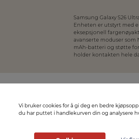
Samsung Galaxy S26 Ultra
Enheten er utstyrt med 
eksepsjonell fargenøyakt
avanserte moduser som N
mAh-batteri og støtte for
holder kontakten hele d
Vi bruker cookies for å gi deg en bedre kjøpsopp
du har puttet i handlekurven din og analysere 