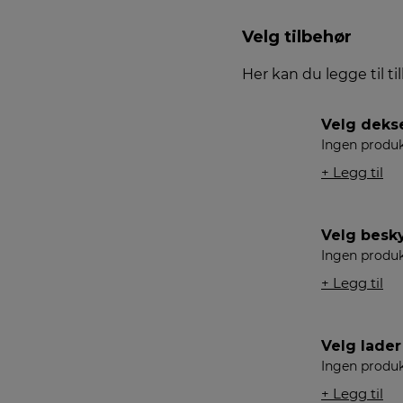
Velg tilbehør
Her kan du legge til ti
Velg deks
Ingen produk
+ Legg til
Velg besky
Ingen produk
+ Legg til
Velg lader
Ingen produk
+ Legg til