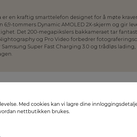
 er en kraftig smarttelefon designet for å møte krave
en 6,9-tommers Dynamic AMOLED 2X-skjerm og gir lev
ighet. Det 200-megapikslers bakkameraet tar fantast
ightography og Pro Video forbedrer fotograferingso
 Samsung Super Fast Charging 3.0 og trådløs lading, s
agen.
levelse. Med cookies kan vi lagre dine innloggingsdetalj
hvordan nettbutikken brukes.