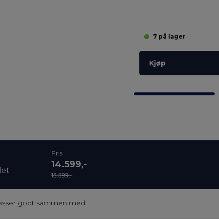
7 på lager
Kjøp
Pris
14.599,-
let
15.599,-
asser godt sammen med