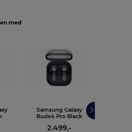
men med
axy
Samsung Galaxy
Apple Ea
k
Buds4 Pro Black
C 
2.499,-
24