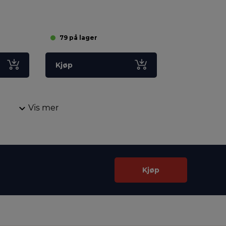
79 på lager
100+ på lag
Kjøp
Kjøp
Vis mer
Kjøp