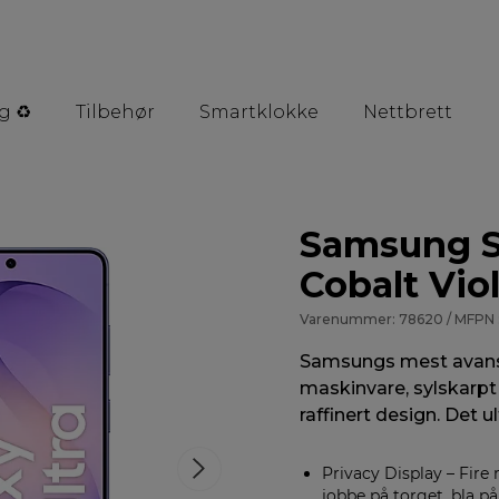
g ♻️
Tilbehør
Smartklokke
Nettbrett
Samsung S
Cobalt Vio
Varenummer: 78620 / MFPN
Samsungs mest avanse
maskinvare, sylskarp
raffinert design. Det 
Privacy Display – Fire 
jobbe på torget, bla på