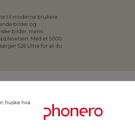
ne til moderne brukere.
ende bilder og
iske bilder, mens
pplevelsen. Med et 5000
ørger S26 Ultra for at du
er, huske hva