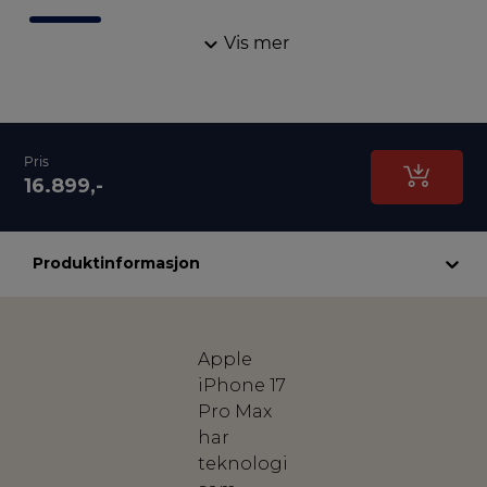
Vis mer
Pris
16.899,-
Produktinformasjon
Apple
iPhone 17
Pro Max
har
teknologi