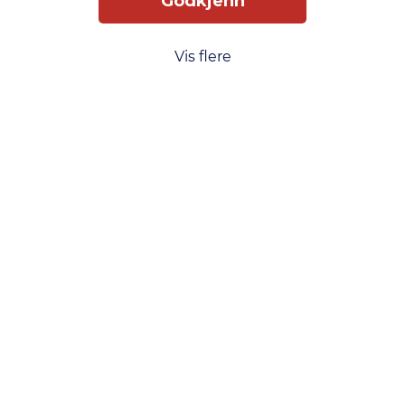
Godkjenn
Vis flere
Slik får du tilgang
Levering
Service
Smart Mobilkjøp
Personvern
Kjøpsbetingelser
Kontakt oss
Phonero
Skippergata 23, 4611 Kristiansand
phonero.no