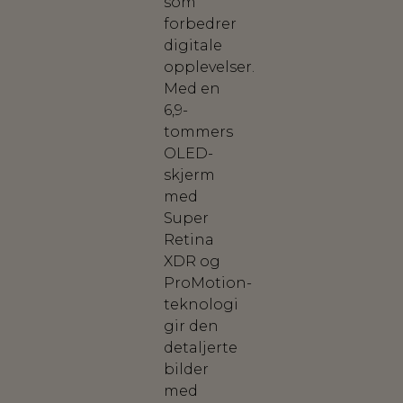
som
forbedrer
digitale
opplevelser.
Med en
6,9-
tommers
OLED-
skjerm
med
Super
Retina
XDR og
ProMotion-
teknologi
gir den
detaljerte
bilder
med