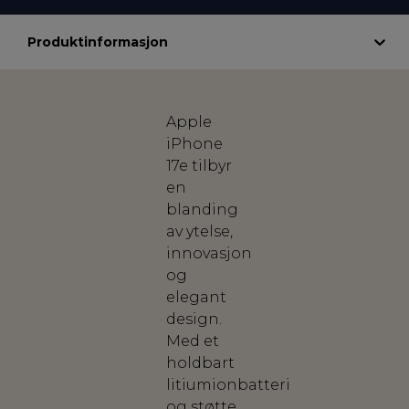
Produktinformasjon
Apple
iPhone
17e tilbyr
en
blanding
av ytelse,
innovasjon
og
elegant
design.
Med et
holdbart
litiumionbatteri
og støtte