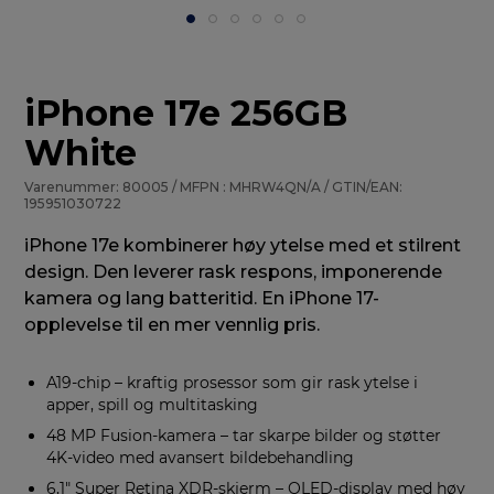
iPhone 17e 256GB
White
Varenummer: 80005 / MFPN : MHRW4QN/A / GTIN/EAN:
195951030722
iPhone 17e kombinerer høy ytelse med et stilrent
design. Den leverer rask respons, imponerende
kamera og lang batteritid. En iPhone 17-
opplevelse til en mer vennlig pris.
A19-chip – kraftig prosessor som gir rask ytelse i
apper, spill og multitasking
48 MP Fusion-kamera – tar skarpe bilder og støtter
4K-video med avansert bildebehandling
6,1" Super Retina XDR-skjerm – OLED-display med høy