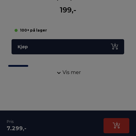
199,-
100+ på lager
Kjøp
Vis mer
Pris
7.299,-