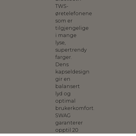
TWS-
øretelefonene
som er
tilgjengelige
i mange
lyse,
supertrendy
farger.
Dens
kapseldesign
gir en
balansert
lyd og
optimal
brukerkomfort.
SWAG
garanterer
opptil 20