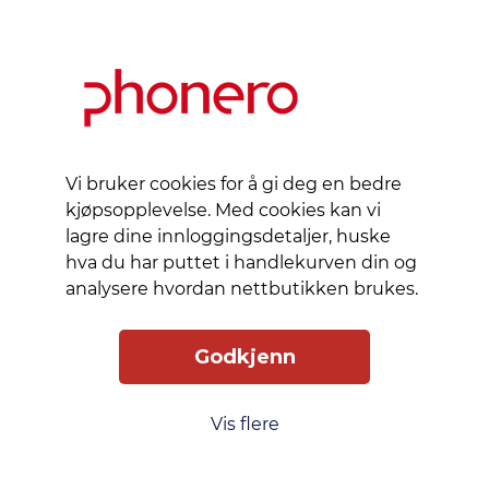
timers
spilletid,
slik at du
kan lytte
til
favorittspillelisten
din uten
Vi bruker cookies for å gi deg en bedre
avbrudd.
kjøpsopplevelse. Med cookies kan vi
Kontrollene
lagre dine innloggingsdetaljer, huske
på
hva du har puttet i handlekurven din og
øretelefonene
analysere hvordan nettbutikken brukes.
lar deg
administrere
musikk
Godkjenn
og
samtaler.
Vis flere