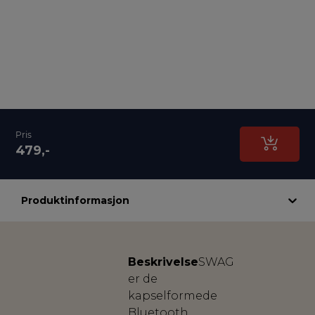
Pris
479,-
Produktinformasjon
Beskrivelse
SWAG
er de
kapselformede
Bluetooth