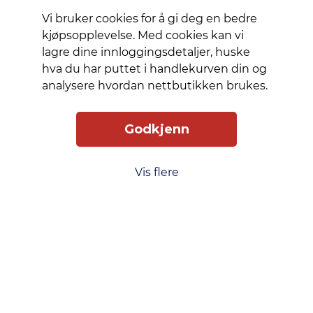
Vi bruker cookies for å gi deg en bedre
kjøpsopplevelse. Med cookies kan vi
lagre dine innloggingsdetaljer, huske
hva du har puttet i handlekurven din og
analysere hvordan nettbutikken brukes.
Godkjenn
Vis flere
Slik får du tilgang
Levering
Service
Smart Mobilkjøp
Personvern
Kjøpsbetingelser
Kontakt oss
Phonero
Skippergata 23, 4611 Kristiansand