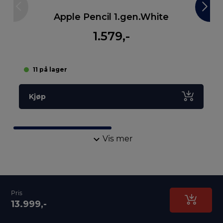
Apple Pencil 1.gen.White
1.579,-
11 på lager
Kjøp
Vis mer
Pris
13.999,-