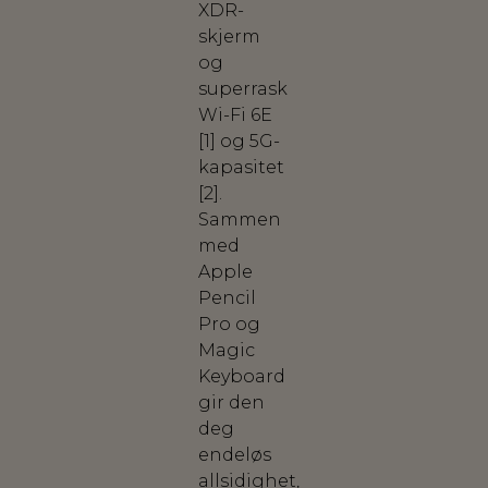
XDR-
skjerm
og
superrask
Wi-Fi 6E
[1] og 5G-
kapasitet
[2].
Sammen
med
Apple
Pencil
Pro og
Magic
Keyboard
gir den
deg
endeløs
allsidighet,