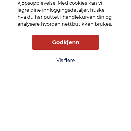
er
kjøpsopplevelse. Med cookies kan vi
gjennomsiktigheten
lagre dine innloggingsdetaljer, huske
i glasset
hva du har puttet i handlekurven din og
helt
analysere hvordan nettbutikken brukes.
enestående,
takket
Godkjenn
være
Oharas
nano-
Vis flere
krystallisasjonsteknologi.
Skjermbeskytteren
er Ultra-
Wide Fit.
Det betyr
at den
dekker
hele
frontflaten