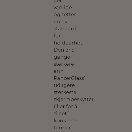
det
vanlige –
og setter
en ny
standard
for
holdbarhet!
Den er 5
ganger
sterkere
enn
PanzerGlass’
tidligere
sterkeste
skjermbeskytter.
Eller for å
si det i
konkrete
termer: