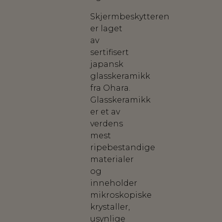
Skjermbeskytteren
er laget
av
sertifisert
japansk
glasskeramikk
fra Ohara.
Glasskeramikk
er et av
verdens
mest
ripebestandige
materialer
og
inneholder
mikroskopiske
krystaller,
usynlige