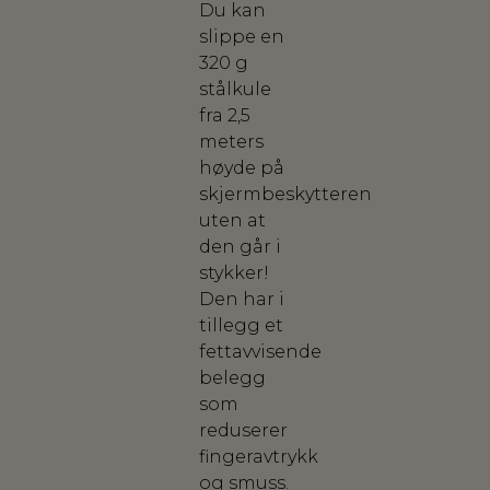
Du kan
slippe en
320 g
stålkule
fra 2,5
meters
høyde på
skjermbeskytteren
uten at
den går i
stykker!
Den har i
tillegg et
fettavvisende
belegg
som
reduserer
fingeravtrykk
og smuss.