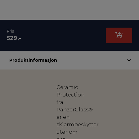
Pris
529,-
Produktinformasjon
Ceramic
Protection
fra
PanzerGlass®
er en
skjermbeskytter
utenom