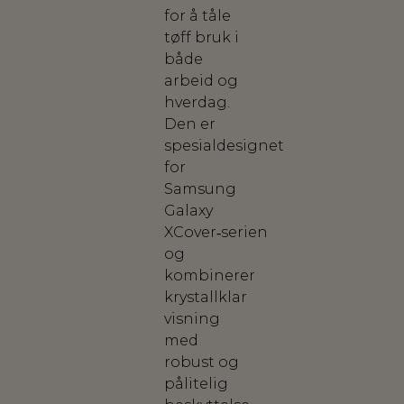
for å tåle
tøff bruk i
både
arbeid og
hverdag.
Den er
spesialdesignet
for
Samsung
Galaxy
XCover‑serien
og
kombinerer
krystallklar
visning
med
robust og
pålitelig