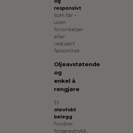
og
responsivt
som før –
uten
forsinkelser
eller
redusert
følsomhet.
Oljeavstøtende
og
enkel å
rengjøre
Et
oleofobt
belegg
hindrer
fingeravtrykk,