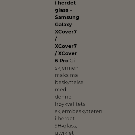
i herdet
glass –
Samsung
Galaxy
XCover7
/
XCover7
/ XCover
6 Pro
Gi
skjermen
maksimal
beskyttelse
med
denne
høykvalitets
skjermbeskytteren
i herdet
9H‑glass,
utviklet