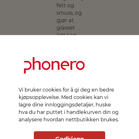
fett og
smuss, og
gjør at
glasset
lett kan
tørkes
rent. Du
får en
skjerm
som både
ser ren ut
og føles
Vi bruker cookies for å gi deg en bedre
behagelig
kjøpsopplevelse. Med cookies kan vi
å bruke.
lagre dine innloggingsdetaljer, huske
hva du har puttet i handlekurven din og
Sikker
analysere hvordan nettbutikken brukes.
anti‑knuse‑film
Hvis