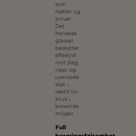
som
nøkler og
kniver.
Det
herdede
glasset
beskytter
effektivt
mot slag,
riper og
uventede
støt –
ideelt for
bruk i
krevende
miljøer.
Full
berøringsfølsomhet