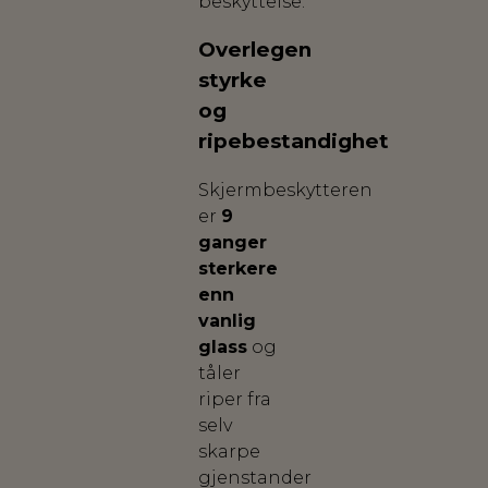
beskyttelse.
Overlegen
styrke
og
ripebestandighet
Skjermbeskytteren
er
9
ganger
sterkere
enn
vanlig
glass
og
tåler
riper fra
selv
skarpe
gjenstander