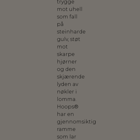
trygge
mot uhell
som fall
på
steinharde
gulv, støt
mot
skarpe
hjørner
og den
skjærende
lyden av
nøkler i
lomma.
Hoops®
har en
gjennomsiktig
ramme
som lar