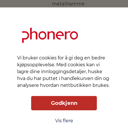
metallramme
som
beskytter
linsene
samtidig
som de
ser stilige
ut.
Vi bruker cookies for å gi deg en bedre
Ringene
kjøpsopplevelse. Med cookies kan vi
er
lagre dine innloggingsdetaljer, huske
designet
hva du har puttet i handlekurven din og
for enkel
analysere hvordan nettbutikken brukes.
montering
og
perfekt
Godkjenn
passform.
De har et
silikonlim
Vis flere
langs