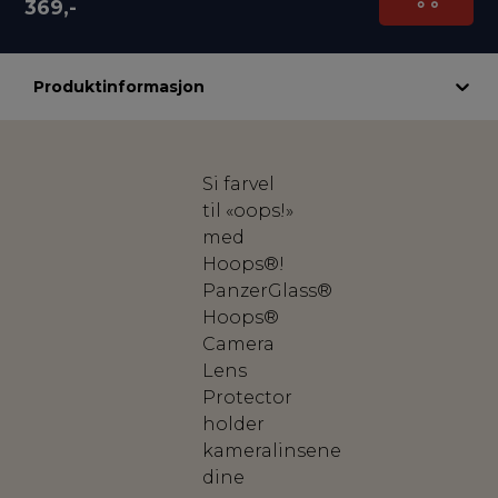
369,-
Produktinformasjon
Si farvel
til «oops!»
med
Hoops®!
PanzerGlass®
Hoops®
Camera
Lens
Protector
holder
kameralinsene
dine