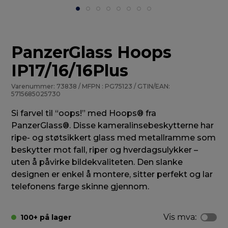
PanzerGlass Hoops
IP17/16/16Plus
Varenummer: 73838 / MFPN : PG75123 / GTIN/EAN:
5715685025730
Si farvel til “oops!” med Hoops® fra
PanzerGlass®. Disse kameralinsebeskytterne har
ripe- og støtsikkert glass med metallramme som
beskytter mot fall, riper og hverdagsulykker –
uten å påvirke bildekvaliteten. Den slanke
designen er enkel å montere, sitter perfekt og lar
telefonens farge skinne gjennom.
Vis mva:
100+ på lager