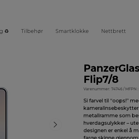
g ♻️
Tilbehør
Smartklokke
Nettbrett
PanzerGla
Flip7/8
Varenummer: 74746 / MFPN :
Si farvel til “oops!” 
kameralinsebeskyttern
metallramme som besky
hverdagsulykker – uten
designen er enkel å mo
farge skinne gjennom