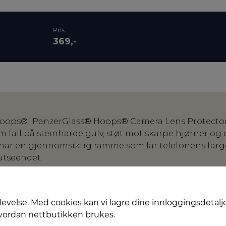
Pris
369,-
ed Hoops®! PanzerGlass® Hoops® Camera Lens Protecto
m fall på steinharde gulv, støt mot skarpe hjørner og
har en gjennomsiktig ramme som lar telefonens far
utseendet.
e er utstyrt med ripe- og støtsikkert glass samt en 
ser stilige ut. Ringene er designet for enkel monteri
gs kantene som gjør installasjonen enkel!
levelse. Med cookies kan vi lagre dine innloggingsdetalj
hvordan nettbutikken brukes.
 bildeforvrengning, kan du slappe helt av: Hoops® på