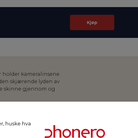
Kjøp
r holder kameralinsene
 den skjærende lyden av
ge skinne gjennom og
metallramme som beskytter
ng og perfekt passform.
er, huske hva
virker verken linsens