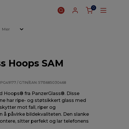
0
Mer
ss Hoops SAM
 PG49177 / GTIN/EAN: 5715685030468
med Hoops® fra PanzerGlass®. Disse
e har ripe- og støtsikkert glass med
tter mot fall, riper og
 å påvirke bildekvaliteten. Den slanke
ntere, sitter perfekt og lar telefonens
.