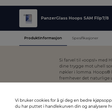
PanzerGlass Hoops SAM Flip7/8
Produktinformasjon
Spesifikasjoner
Si farvel til «oops!» m
dine trygge mot uhell so
nøkler i lomma. Hoops® 
fremhever det naturlige 
De slanke optiske ringen
linsene samtidig som de 
De har et silikonlim lan
Vi bruker cookies for å gi deg en bedre kjøpsopp
du har puttet i handlekurven din og analysere 
Og om du er bekymret for