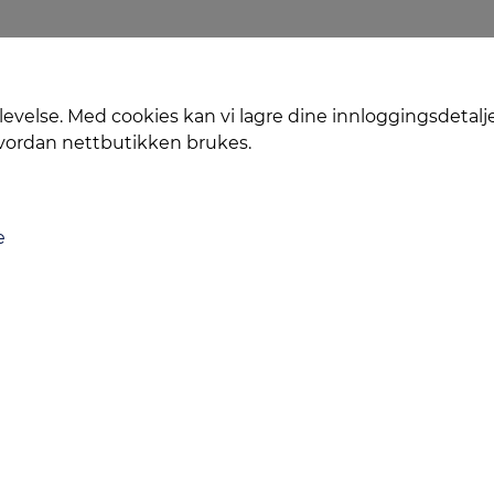
levelse. Med cookies kan vi lagre dine innloggingsdetalj
hvordan nettbutikken brukes.
e
Levering
Service
Smart Mobilkjøp
Personvern
Kontakt oss