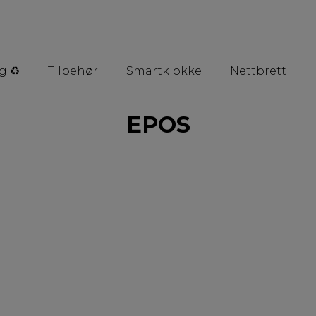
g ♻️
Tilbehør
Smartklokke
Nettbrett
EPOS