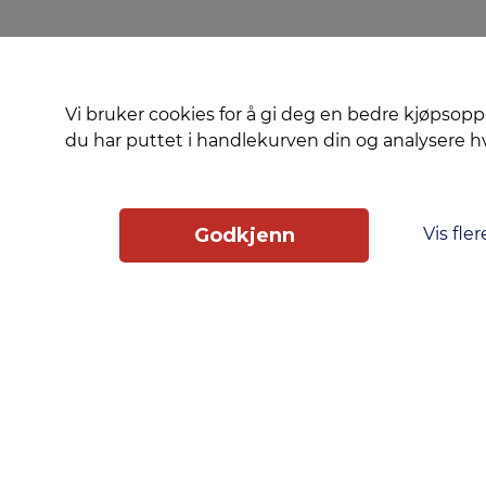
Vi bruker cookies for å gi deg en bedre kjøpsopp
du har puttet i handlekurven din og analysere 
Vis fler
Godkjenn
Slik får du tilgang
Phonero
Skippergata 23, 4611 Kristiansand
phonero.no