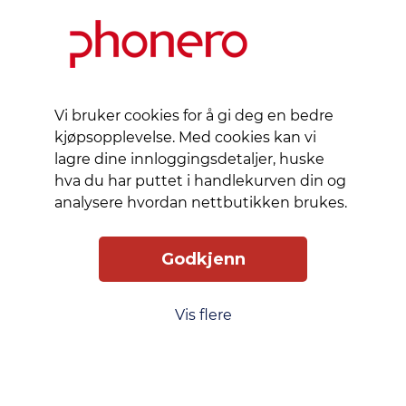
Slik får du tilgang
Levering
Service
Smart Mobilkjøp
Personvern
Vi bruker cookies for å gi deg en bedre
Kjøpsbetingelser
kjøpsopplevelse. Med cookies kan vi
lagre dine innloggingsdetaljer, huske
hva du har puttet i handlekurven din og
Kontakt oss
analysere hvordan nettbutikken brukes.
Phonero
Godkjenn
Skippergata 23, 4611 Kristiansand
phonero.no
Vis flere