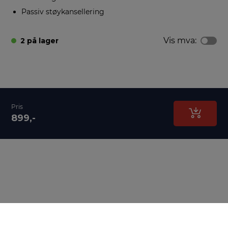
Passiv støykansellering
Vis mva:
2 på lager
Pris
899,-