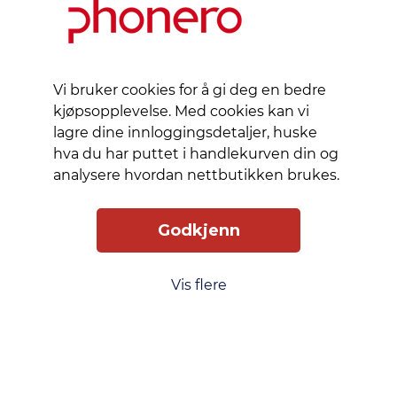
Slik får du tilgang
Levering
Service
Smart Mobilkjøp
Personvern
Vi bruker cookies for å gi deg en bedre
Kjøpsbetingelser
kjøpsopplevelse. Med cookies kan vi
lagre dine innloggingsdetaljer, huske
hva du har puttet i handlekurven din og
Kontakt oss
analysere hvordan nettbutikken brukes.
Phonero
Godkjenn
Skippergata 23, 4611 Kristiansand
phonero.no
Vis flere