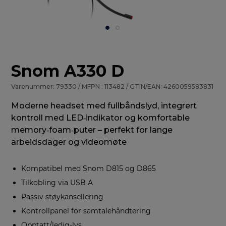
Snom A330 D
Varenummer: 79330 / MFPN : 113482 / GTIN/EAN: 4260059583831
Moderne headset med fullbåndslyd, integrert
kontroll med LED‑indikator og komfortable
memory‑foam‑puter – perfekt for lange
arbeidsdager og videomøte
Kompatibel med Snom D815 og D865
Tilkobling via USB A
Passiv støykansellering
Kontrollpanel for samtalehåndtering
Opptatt/ledig-lys