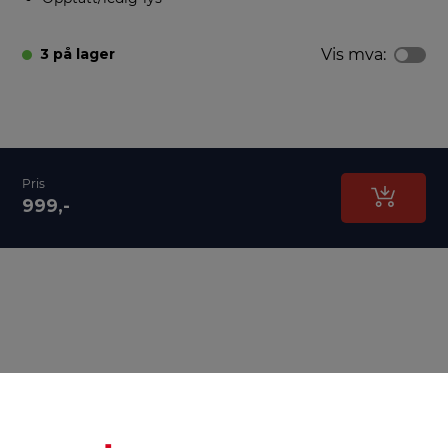
Vis mva:
3 på lager
Pris
999,-