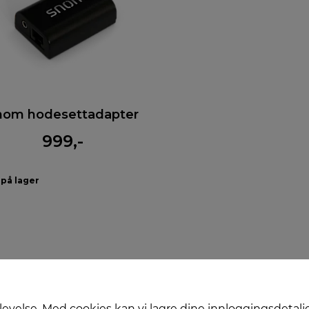
nom hodesettadapter
999,-
 på lager
levelse. Med cookies kan vi lagre dine innloggingsdetalj