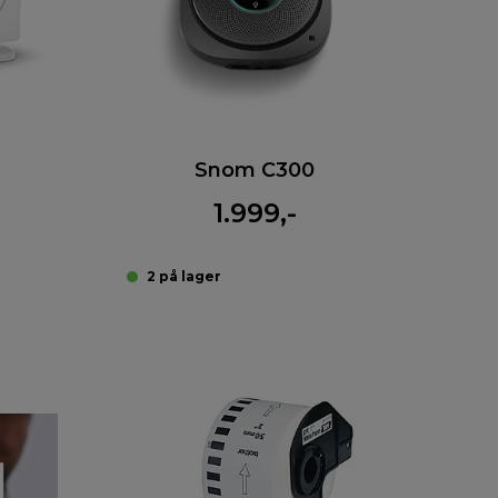
Snom C300
1.999,-
2 på lager