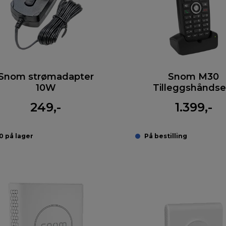
Snom strømadapter
Snom M30
10W
Tilleggshåndse
249,-
1.399,-
0 på lager
På bestilling