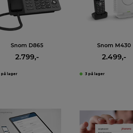
Snom D865
Snom M430
2.799,-
2.499,-
 på lager
3 på lager