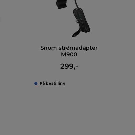
Snom strømadapter
M900
299,-
På bestilling