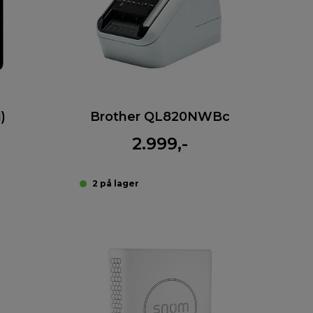
)
Brother QL820NWBc
2.999,-
2 på lager