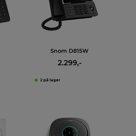
Snom D815W
2.299,-
2 på lager