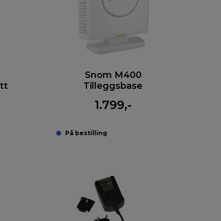
Snom M400
tt
Tilleggsbase
1.799,-
På bestilling