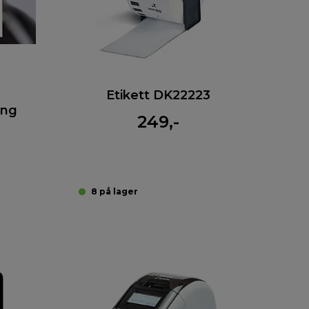
Etikett DK22223
ing
249,-
8 på lager