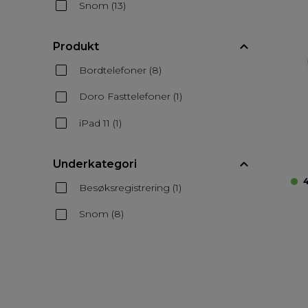
Snom (13)
Produkt
Bordtelefoner (8)
Doro Fasttelefoner (1)
iPad 11 (1)
Underkategori
4
Besøksregistrering (1)
Snom (8)