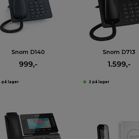
Snom D140
Snom D713
999,-
1.599,-
 på lager
2 på lager