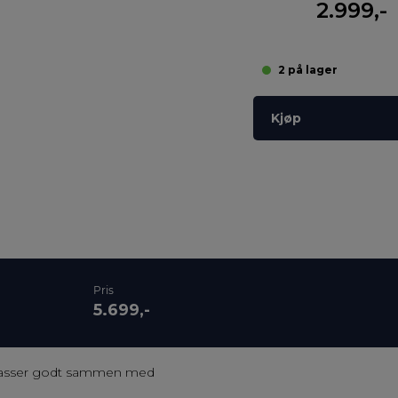
2.999,-
2 på lager
Kjøp
Pris
5.699,-
asser godt sammen med