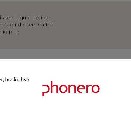
kken, Liquid Retina-
iPad gir deg en kraftfull
ig pris.
er, huske hva