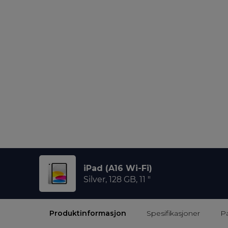
iPad (A16 Wi-Fi)
Silver, 128 GB, 11 "
Produktinformasjon
Spesifikasjoner
P