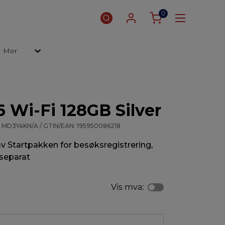
0
Mer
6 Wi-Fi 128GB Silver
 MD3Y4KN/A / GTIN/EAN: 195950086218
 Startpakken for besøksregistrering,
 separat
Vis mva: