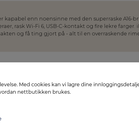
er kapabel enn noensinne med den superraske A16-bri
raer, rask Wi-Fi 6, USB-C-kontakt og fire lekre farger. 
kten og få ting gjort på - alt til en overraskende rimel
levelse. Med cookies kan vi lagre dine innloggingsdetalj
hvordan nettbutikken brukes.
e