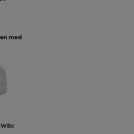
men med
0NWBc