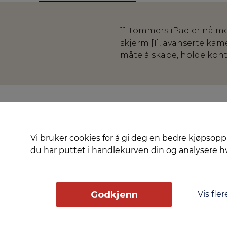
11-tommers iPad er nå m
skjerm [1], avanserte kame
måte å skape, holde konta
Vi bruker cookies for å gi deg en bedre kjøpsopp
du har puttet i handlekurven din og analysere 
Vis fler
Godkjenn