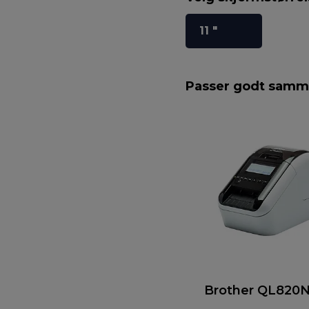
11 "
Passer godt sam
Brother QL82