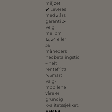
miljøet!
✔️ Leveres
med 2 års
garanti 🎉
Velg
mellom
12, 24 eller
36
måneders
nedbetalingstid
– helt
rentefritt!
🪛Smart
Valg-
mobilene
våre er
grundig
kvalitetssjekket.
HER ER