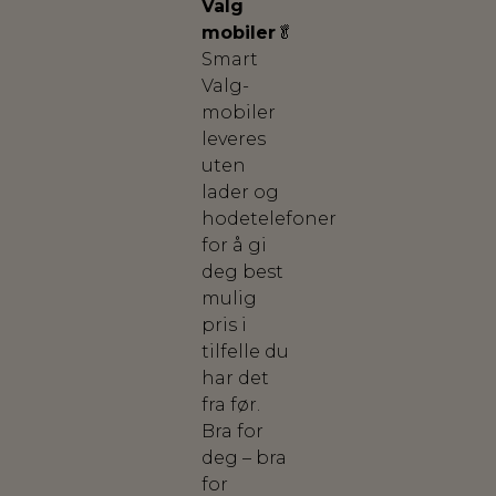
Valg
mobiler
🥬
Smart
Valg-
mobiler
leveres
uten
lader og
hodetelefoner
for å gi
deg best
mulig
pris i
tilfelle du
har det
fra før.
Bra for
deg – bra
for