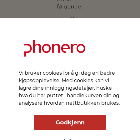
følgende:
Alt
innhold
på
mobilen
er
slettet.
Mobilen
skal
Vi bruker cookies for å gi deg en bedre
ikke
kjøpsopplevelse. Med cookies kan vi
være
lagre dine innloggingsdetaljer, huske
sperret
hva du har puttet i handlekurven din og
til en
analysere hvordan nettbutikken brukes.
mobiloperatør.
Mobilen
Godkjenn
har
ingen
vannskader.