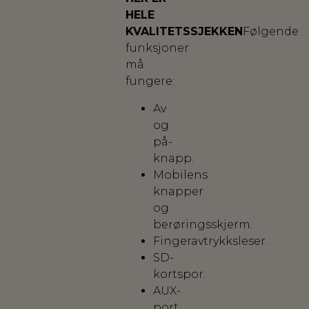
HELE
KVALITETSSJEKKEN
Følgende
funksjoner
må
fungere:
Av
og
på-
knapp.
Mobilens
knapper
og
berøringsskjerm.
Fingeravtrykksleser.
SD-
kortspor.
AUX-
port.