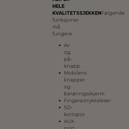
HELE
KVALITETSSJEKKEN
Følgende
funksjoner
må
fungere:
Av
og
på-
knapp.
Mobilens
knapper
og
berøringsskjerm.
Fingeravtrykksleser.
SD-
kortspor.
AUX-
port.