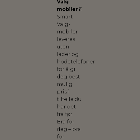
Valg
mobiler
🥬
Smart
Valg-
mobiler
leveres
uten
lader og
hodetelefoner
for å gi
deg best
mulig
pris i
tilfelle du
har det
fra før.
Bra for
deg – bra
for