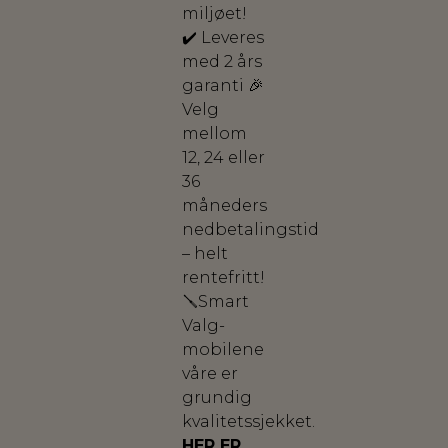
miljøet!
✔️ Leveres
med 2 års
garanti 🎉
Velg
mellom
12, 24 eller
36
måneders
nedbetalingstid
– helt
rentefritt!
🪛Smart
Valg-
mobilene
våre er
grundig
kvalitetssjekket.
HER ER