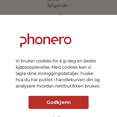
følgende:
Alt
innhold
på
mobilen
er
slettet.
Mobilen
skal
Vi bruker cookies for å gi deg en bedre
ikke
kjøpsopplevelse. Med cookies kan vi
være
lagre dine innloggingsdetaljer, huske
sperret
hva du har puttet i handlekurven din og
til en
analysere hvordan nettbutikken brukes.
mobiloperatør.
Mobilen
Godkjenn
har
ingen
vannskader.