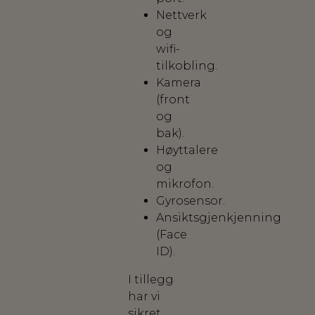
Nettverk
og
wifi-
tilkobling.
Kamera
(front
og
bak).
Høyttalere
og
mikrofon.
Gyrosensor.
Ansiktsgjenkjenning
(Face
ID).
I tillegg
har vi
sikret