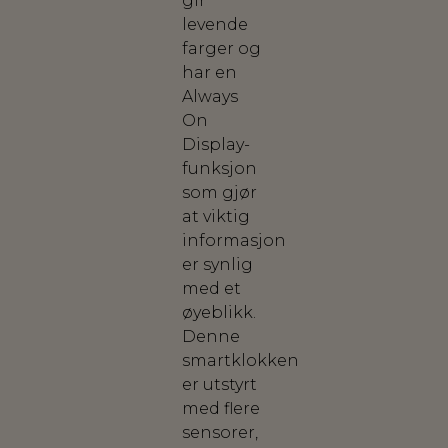
gir
levende
farger og
har en
Always
On
Display-
funksjon
som gjør
at viktig
informasjon
er synlig
med et
øyeblikk.
Denne
smartklokken
er utstyrt
med flere
sensorer,