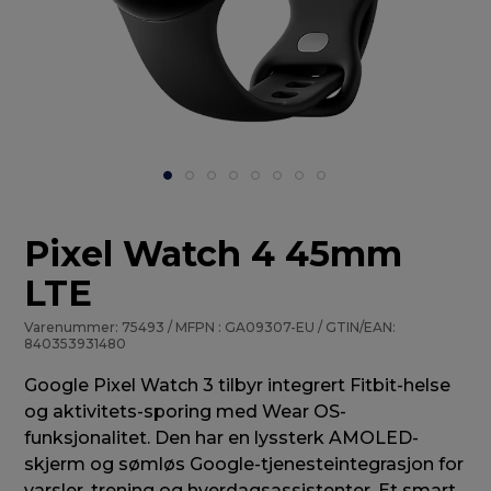
Pixel Watch 4 45mm
LTE
Varenummer: 75493 / MFPN : GA09307-EU / GTIN/EAN:
840353931480
Google Pixel Watch 3 tilbyr integrert Fitbit-helse
og aktivitets-sporing med Wear OS-
funksjonalitet. Den har en lyssterk AMOLED-
skjerm og sømløs Google-tjenesteintegrasjon for
varsler, trening og hverdagsassistenter. Et smart