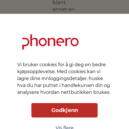
blant
annet en
pulsmåler
og en
blodoksygensensor,
og sporer
ulike
helsemålere
samtidig
Vi bruker cookies for å gi deg en bedre
som den
kjøpsopplevelse. Med cookies kan vi
gir
lagre dine innloggingsdetaljer, huske
veiledning
hva du har puttet i handlekurven din og
i sanntid
analysere hvordan nettbutikken brukes.
for
treningsøkter
og
Godkjenn
søvninnsikt
for å
forbedre
Vis flere