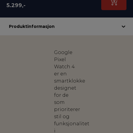
5.299,-
Produktinformasjon
Google
Pixel
Watch 4
er en
smartklokke
designet
for de
som
prioriterer
stil og
funksjonalitet
i