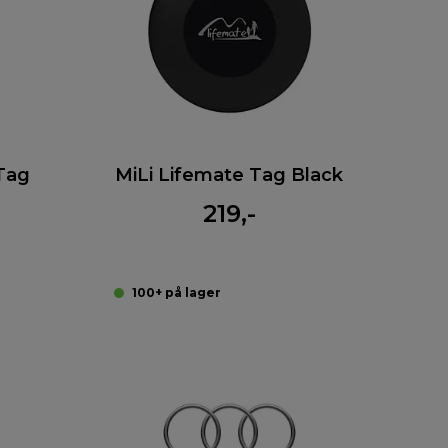
rTag
MiLi Lifemate Tag Black
219,-
100+ på lager