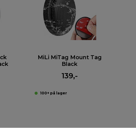
ack
MiLi MiTag Mount Tag
ack
Black
139,-
100+ på lager