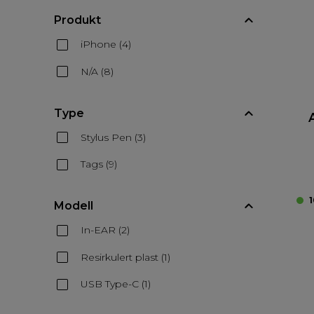
Produkt
iPhone (4)
N/A (8)
Type
Stylus Pen (3)
Tags (9)
1
Modell
In-EAR (2)
Resirkulert plast (1)
USB Type-C (1)