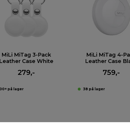
MiLi MiTag 3-Pack
MiLi MiTag 4-P
Leather Case White
Leather Case Bl
279,-
759,-
00+ på lager
38 på lager