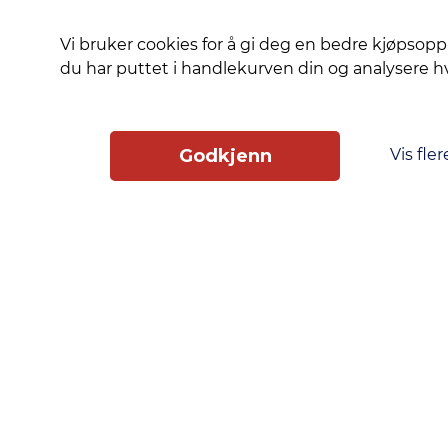
Vi bruker cookies for å gi deg en bedre kjøpsopp
du har puttet i handlekurven din og analysere 
Vis fler
Godkjenn
Slik får du tilgang
Phonero