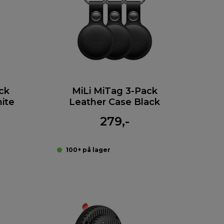
ck
MiLi MiTag 3-Pack
ite
Leather Case Black
279,-
100+ på lager