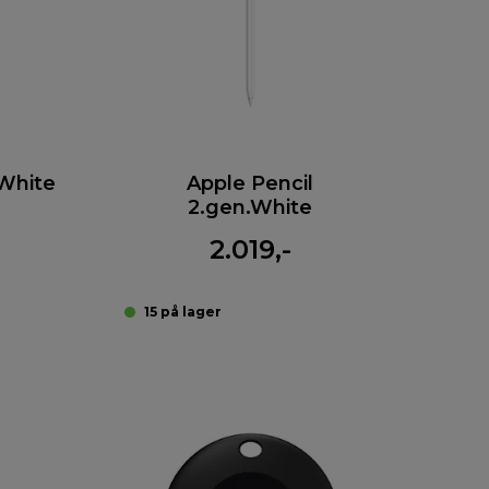
.White
Apple Pencil
2.gen.White
2.019,-
15 på lager