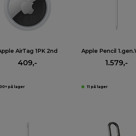
Apple AirTag 1PK 2nd
Apple Pencil 1.gen
409,-
1.579,-
00+ på lager
11 på lager