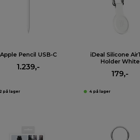
Apple Pencil USB-C
iDeal Silicone Ai
Holder White
1.239,-
179,-
2 på lager
4 på lager