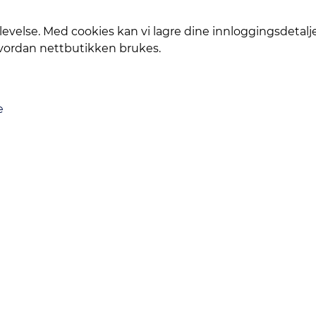
levelse. Med cookies kan vi lagre dine innloggingsdetalj
hvordan nettbutikken brukes.
e
Levering
Service
Smart Mobilkjøp
Personvern
Kontakt oss