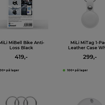
MiLi MiBell Bike Anti-
MiLi MiTag 1-Pa
Loss Black
Leather Case Wh
419,-
299,-
00+ på lager
100+ på lager